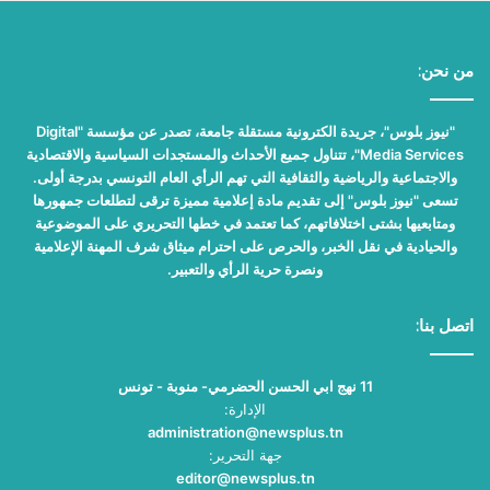
من نحن:
"نيوز بلوس"، جريدة الكترونية مستقلة جامعة، تصدر عن مؤسسة "Digital
Media Services"، تتناول جميع الأحداث والمستجدات السياسية والاقتصادية
والاجتماعية والرياضية والثقافية التي تهم الرأي العام التونسي بدرجة أولى.
تسعى "نيوز بلوس" إلى تقديم مادة إعلامية مميزة ترقى لتطلعات جمهورها
ومتابعيها بشتى اختلافاتهم، كما تعتمد في خطها التحريري على الموضوعية
والحيادية في نقل الخبر، والحرص على احترام ميثاق شرف المهنة الإعلامية
ونصرة حرية الرأي والتعبير.
اتصل بنا:
11 نهج ابي الحسن الحضرمي- منوبة - تونس
الإدارة:
administration@newsplus.tn
جهة التحرير:
editor@newsplus.tn