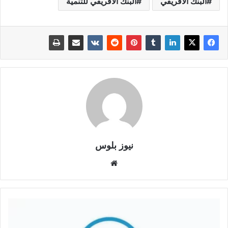
البنك الافريقي
البنك الافريقي للتنمية
نيوز بلوس
موقع
الويب