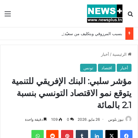
بحث عن
الق
بسبب المرزوقي وبتكليف من سعيّد: الخارجية تستدعي السفيرة الفرنسية بتونس وتبلغها احتجاجا شديد اللهجة !!
الرئيسية
/
أخبار
أخبار
اقتصاد
تونس
مؤشر سلبي: البنك الإفريقي للتنمية
يتوقع نمو الاقتصاد التونسي بنسبة
2.1 بالمائة
نيوز بلوس
26 مايو، 2026
0
109
دقيقة واحدة
فيسبوك
X
لينكدإن
بينتيريست
واتساب