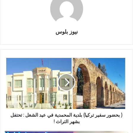
نيوز بلوس
( بحضور سفير تركيا) بلدية المحمدية في عيد الشغل : تحتفل
بشهر التراث !