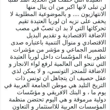
لن تبلى لانها اكبر من ان ينال منها
الانتهازيون …. و بالموضوعية المطلوبة لا
يخفى على نزيه ان لوريا العتيدة تقيم
تحركاتها التي لا بد ان تصبّ في مصب
الاضافة الاقتصادية و تقديم البديل
الاقتصادي و منوال التنمية باعتباره صدى
للضمير الجماعي و مؤشر من مؤشرات
تطور بناء المؤسّسات داخل لوريا العتيدة
التي تنحو الى العالمية لرفع لواء الانجاز و
الاضافة للمنجز التونسي، و لا يمكن لذي
عقل حصيف ان يتجاهل ان تونس ذات
التريخ التليد هي موطن الجامعة العربية في
يوم ما ، و البنك الافريقي و مؤسّسات
دولية مرموقة و هي اليوم تحتضن منظمة
المؤسسات العربية للااستثمار و التعاون