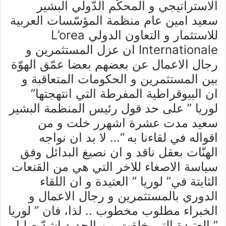
الاستراتيجي و المحكّم الدّولي البشير
سعيد امين عام منظمة المؤسّسات العربية
للاستثمار و التعاون الدولي L’orea
Internationale ان عزل المستثمرين و
رجال الاعمال عن بعضهم بعضا عمّق الهوّة
بين المستثمرين و الحكومات المتعاقبة و
ان البيوقراطية المفرطة التي انتهجتها”
لوريا ” على حد قول رئيس المنظمة البشير
سعيد مدت عشرة اشهرر خلت و من
اقواله في لقاءنا به “… لا بد ان نواجه
الهنّات بعقل ناقد و ان نصيغ البدائل وفق
سياسة الاصغاء للاخر التي هي من القنعات
الثايتة في” لوريا ” العتيدة و ان اللقاء
الدوري بالمستثمرين و رجال الاعمال و
الخبراء مطلوب مخطوب .. لذا، فان ” لوريا
” العتيدة التي خلقت من الحديد اشدّ صلبا