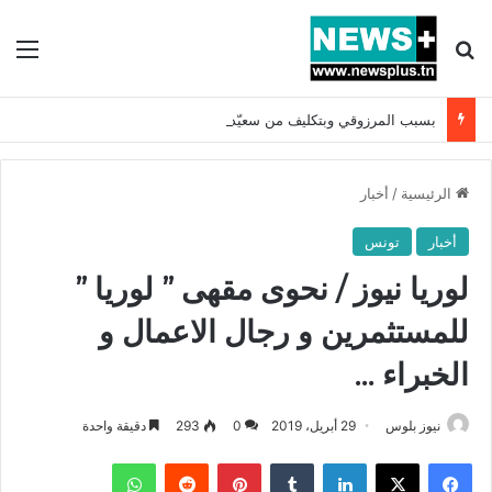
بحث عن
الق
بسبب المرزوقي وبتكليف من سعيّد: الخارجية تستدعي السفيرة الفرنسية بتونس وتبلغها احتجاجا شديد اللهجة !!
الرئيسية
/
أخبار
أخبار
تونس
لوريا نيوز / نحوى مقهى ” لوريا ”
للمستثمرين و رجال الاعمال و
الخبراء …
نيوز بلوس
29 أبريل، 2019
0
293
دقيقة واحدة
فيسبوك
X
لينكدإن
بينتيريست
واتساب