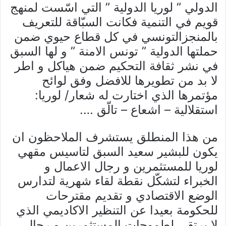
الدولي ” لوريا الدولية ” التي اسّست لمنهج
قويم في التنمية فكانت السبّاقة للتعريف
بالمنجزالتونسي في كل قطاع حيوي ضمن
حملتها الدولية ” تونس الامنة ” و لها السبق
في نشر ثقافة التحكيم ضمن هياكل و اطر
لا بد من تطويرها للافضل وفق لوائح
مؤتمرها الذي اختارت له شعار/ لوريا:
استقلالية – اشعاع – تالّق ….
من هذا المنطلق يستشرف الملاحظون ان
يكون للبشير سعيد السبق لتاسيس مقهي
لوريا للمستثمرين و رجال الاعمال و
الخبراء لتشكّل نقطة لقاء شهرية لتدارس
الوضع الاقتصادي و تقديم مقترحات
للحكومة بعيدا عن التنظير الاكاديمي الذي
لا يرتقي لطموحات المستثمرين و رجال