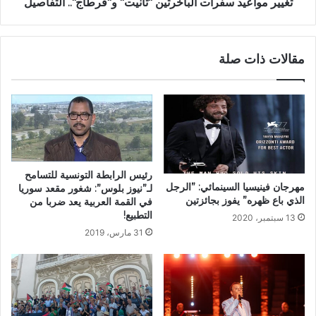
تغيير مواعيد سفرات الباخرتين "تانيت" و"قرطاج".. التفاصيل
مقالات ذات صلة
رئيس الرابطة التونسية للتسامح
مهرجان فينيسيا السينمائي: ”الرجل
لـ”نيوز بلوس”: شغور مقعد سوريا
الذي باع ظهره” يفوز بجائزتين
في القمة العربية يعد ضربا من
التطبيع!
13 سبتمبر، 2020
31 مارس، 2019