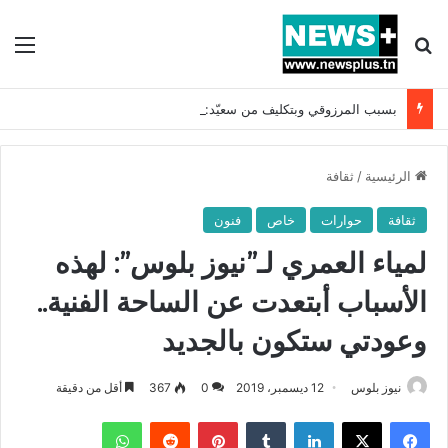
بحث عن
الق
بسبب المرزوقي وبتكليف من سعيّد: الخارجية تستدعي السفيرة الفرنسية بتونس وتبلغها احتجاجا شديد اللهجة !!
الرئيسية
/
ثقافة
ثقافة
حوارات
خاص
فنون
لمياء العمري لـ”نيوز بلوس”: لهذه
الأسباب أبتعدت عن الساحة الفنية..
وعودتي ستكون بالجديد
نيوز بلوس
12 ديسمبر، 2019
0
367
أقل من دقيقة
فيسبوك
X
لينكدإن
بينتيريست
واتساب