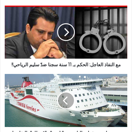
مع النفاذ العاجل: الحكم بـ 11 سنة سجنا ضدّ سليم الرياحي!!