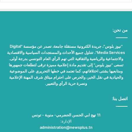
من نحن:
"نيوز بلوس"، جريدة الكترونية مستقلة جامعة، تصدر عن مؤسسة "Digital
Media Services"، تتناول جميع الأحداث والمستجدات السياسية والاقتصادية
والاجتماعية والرياضية والثقافية التي تهم الرأي العام التونسي بدرجة أولى.
تسعى "نيوز بلوس" إلى تقديم مادة إعلامية مميزة ترقى لتطلعات جمهورها
ومتابعيها بشتى اختلافاتهم، كما تعتمد في خطها التحريري على الموضوعية
والحيادية في نقل الخبر، والحرص على احترام ميثاق شرف المهنة الإعلامية
ونصرة حرية الرأي والتعبير.
اتصل بنا:
11 نهج ابي الحسن الحضرمي- منوبة - تونس
الإدارة:
administration@newsplus.tn