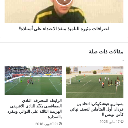
اعترافات مثيرة للتلميذ منفذ الاعتداء على أستاذه!!
مقالات ذات صلة
الرابطة المحترفة: النادي
بسيناريو هيتشكوكي: اتحاد بن
الصفاقسي يكبّد للنادي الافريقي
قردان أول المتأهلين لنصف نهائي
الهزيمة الثالثة على التوالي وينفرد
كأس تونس !!
بالصدارة
17 مايو، 2025
21 أكتوبر، 2018