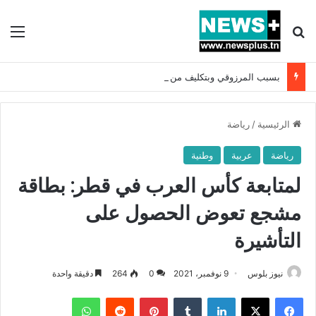
بحث عن
الق
بسبب المرزوقي وبتكليف من سعيّد: الخارجية تستدعي السفيرة الفرنسية بتونس وتبلغها احتجاجا شديد اللهجة !!
الرئيسية
/
رياضة
رياضة
عربية
وطنية
لمتابعة كأس العرب في قطر: بطاقة
مشجع تعوض الحصول على
التأشيرة
نيوز بلوس
9 نوفمبر، 2021
0
264
دقيقة واحدة
فيسبوك
X
لينكدإن
بينتيريست
واتساب