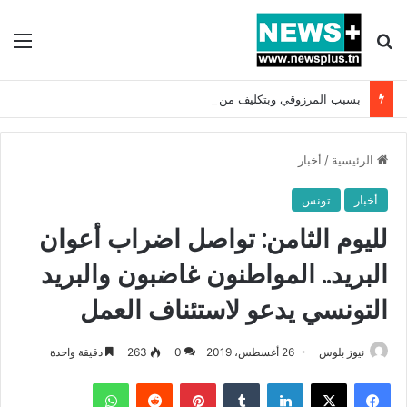
بحث عن
الق
بسبب المرزوقي وبتكليف من سعيّد: الخارجية تستدعي السفيرة الفرنسية بتونس وتبلغها احتجاجا شديد اللهجة !!
الرئيسية
/
أخبار
أخبار
تونس
لليوم الثامن: تواصل اضراب أعوان
البريد.. المواطنون غاضبون والبريد
التونسي يدعو لاستئناف العمل
نيوز بلوس
26 أغسطس، 2019
0
263
دقيقة واحدة
فيسبوك
X
لينكدإن
بينتيريست
واتساب