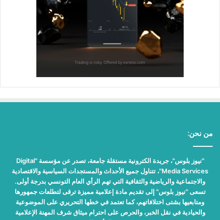
من نحن:
"نيوز بلوس"، جريدة الكترونية مستقلة جامعة، تصدر عن مؤسسة "Digital
Media Services"، تتناول جميع الأحداث والمستجدات السياسية والاقتصادية
والاجتماعية والرياضية والثقافية التي تهم الرأي العام التونسي بدرجة أولى.
تسعى "نيوز بلوس" إلى تقديم مادة إعلامية مميزة ترقى لتطلعات جمهورها
ومتابعيها بشتى اختلافاتهم، كما تعتمد في خطها التحريري على الموضوعية
والحيادية في نقل الخبر، والحرص على احترام ميثاق شرف المهنة الإعلامية