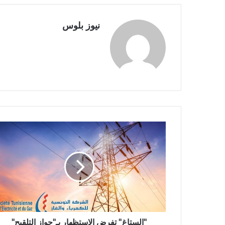
نيوز بلوس
''الستاغ'' تفرض الاستظهار بـ"جواز التلقيح"