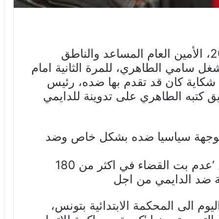
يمثل اليوم الاثنين 20 ديسمبر 2021، الأمين العام المساعد والناطق
شغل سامي الطاهري، للمرة الثانية امام
ة شكاية كان قد تقدم بها ضده، رئيس
يق كتبه الطاهري على تدوينة للدايمي
 موجهة سياسيا ضده بشكل خاص وضد
واعرب الطاهري عن استعرابه من ‘عدم بت القضاء في اكثر من 180
 ضد الدايمي من اجل
يوم الى المحكمة الابتدائية بتونس،