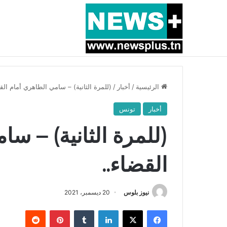
أخبار عاجلة
بسبب المرزوقي وبتكليف من سعيّد: الخارجية تستدعي
الرئيسية
/
أخبار
/
(للمرة الثانية) – سامي الطاهري أمام الق
أخبار
تونس
(للمرة الثانية) – س
القضاء..
نيوز بلوس
20 ديسمبر، 2021
فيسبوك
X
لينكدإن
بينتيريست