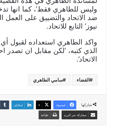
لمساندة الطاهري في هذه القضية ال
وليس للطاهري فقط’، كما انها تدخ
ضد الاتحاد والتضييق على العمل ال
نيوز’ التابع للاتحاد.
واكد الطاهري استعداده لقبول أي
الذي كتبه، ‘لكن مقابل ان تصدر اح
الاتحاد’.
القضاء
سامي الطاهري
شاركها
فيسبوك
X
لينكدإن
مشاركة عبر البريد
طباعة