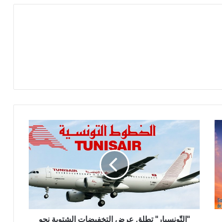
"التّونسيار" تطلق عرض التخفيضات الشتوية نحو