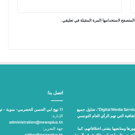
المتصفح لاستخدامها المرة المقبلة في تعليقي.
اتصل بنا:
"نيوز بلوس"، جريدة الكترونية مستقلة جامعة، تصدر عن مؤسسة "Digital Media Services"، تتناول جميع
11 نهج ابي الحسن الحضرمي- منوبة - تونس
قافية التي تهم الرأي العام التونسي
الإدارة:
administration@newsplus.tn
ها ومتابعيها بشتى اختلافاتهم، كما
جهة التحرير:
والحرص على احترام ميثاق شرف المهنة
editor@newsplus.tn