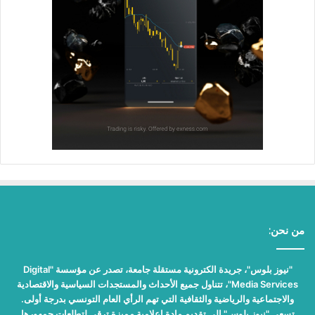
من نحن:
"نيوز بلوس"، جريدة الكترونية مستقلة جامعة، تصدر عن مؤسسة "Digital
Media Services"، تتناول جميع الأحداث والمستجدات السياسية والاقتصادية
والاجتماعية والرياضية والثقافية التي تهم الرأي العام التونسي بدرجة أولى.
تسعى "نيوز بلوس" إلى تقديم مادة إعلامية مميزة ترقى لتطلعات جمهورها