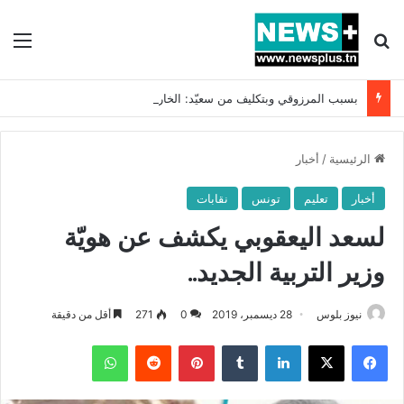
بحث عن
الق
بسبب المرزوقي وبتكليف من سعيّد: الخارجية تستدعي السفيرة الفرنسية بتونس وتبلغها احتجاجا شديد اللهجة !!
الرئيسية
/
أخبار
أخبار
تعليم
تونس
نقابات
لسعد اليعقوبي يكشف عن هويّة
وزير التربية الجديد..
نيوز بلوس
28 ديسمبر، 2019
0
271
أقل من دقيقة
فيسبوك
X
لينكدإن
بينتيريست
واتساب