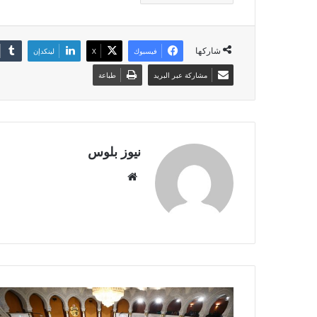
شاركها
فيسبوك
X
لينكدإن
مشاركة عبر البريد
طباعة
نيوز بلوس
موقع
الويب