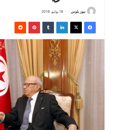
نيوز بلوس
18 يوليو، 2018
فيسبوك
X
لينكدإن
بينتيريست