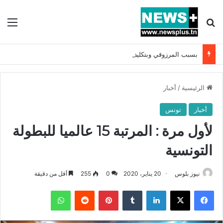
بحث عن
الق
بسبب المرزوقي وبتكليف من سعيّد: الخارجية تستدعي السفيرة الفرنسية بتونس وتبلغها احتجاجا شديد اللهجة !!
الرئيسية
/
أخبار
أخبار
تونس
لأول مرة : المرتبة 15 عالميا للبطولة
التونسية
نيوز بلوس
20 يناير، 2020
0
255
أقل من دقيقة
فيسبوك
X
لينكدإن
بينتيريست
واتساب