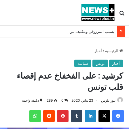
بحث عن
الق
بسبب المرزوقي وبتكليف من سعيّد: الخارجية تستدعي السفيرة الفرنسية بتونس وتبلغها احتجاجا شديد اللهجة !!
الرئيسية
/
أخبار
أخبار
تونس
سياسة
كرشيد : على الفخفاخ عدم إقصاء
قلب تونس
نيوز بلوس
23 يناير، 2020
0
289
دقيقة واحدة
فيسبوك
X
لينكدإن
بينتيريست
واتساب