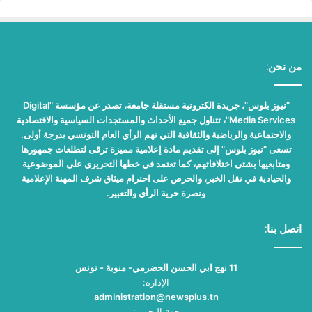
من نحن:
"نيوز بلوس"، جريدة الكترونية مستقلة جامعة، تصدر عن مؤسسة "Digital
Media Services"، تتناول جميع الأحداث والمستجدات السياسية والاقتصادية
والاجتماعية والرياضية والثقافية التي تهم الرأي العام التونسي بدرجة أولى.
تسعى "نيوز بلوس" إلى تقديم مادة إعلامية مميزة ترقى لتطلعات جمهورها
ومتابعيها بشتى اختلافاتهم، كما تعتمد في خطها التحريري على الموضوعية
والحيادية في نقل الخبر، والحرص على احترام ميثاق شرف المهنة الإعلامية
ونصرة حرية الرأي والتعبير.
اتصل بنا:
11 نهج ابي الحسن الحضرمي- منوبة - تونس
الإدارة:
administration@newsplus.tn
جهة التحرير: