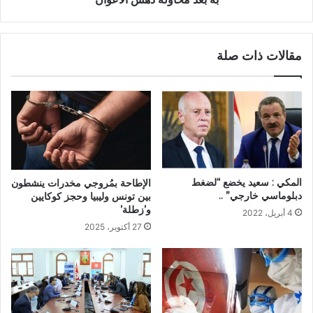
مقالات ذات صلة
المكي : سعيد يخضع “لضغط
الإطاحة بمُروجي مخدرات ينشطون
دبلوماسي خارجي” ..
بين تونس وليبيا وحجز كوكايين
و’زطلة’
4 أبريل، 2022
27 أكتوبر، 2025