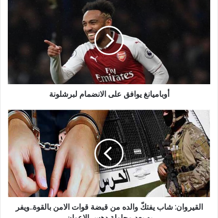
أوباميانغ يوافق على الانضمام لبرشلونة
القيروان: شاب يفتكّ والده من قبضة قوات الامن بالقوة..ويفر
به بعد محاولة دهس الاعوان