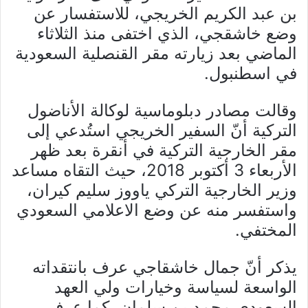
بن عبد الكريم الخريجي، للاستفسار عن
وضع خاشقجي، الذي اختفى منذ الثلاثاء
الماضي بعد زيارته مقر القنصلية السعودية
في اسطنبول.
وقالت مصادر دبلوماسية لوكالة الأناضول
التركية أنّ السفير الخريجي استُدعي إلى
مقر الخارجية التركية في أنقرة بعد ظهر
الأربعاء 3 أكتوبر 2018، حيث التقاه مساعد
وزير الخارجية التركي ياووز سليم كيران،
واستفسر منه عن وضع الاعلامي السعودي
المختفي.
يذكر أنّ جمال خاشقاجي عرف بانتقداته
الواسعة لسياسة وخيارات ولي العهد
السعودي محمد بن سلمان، كما عرف