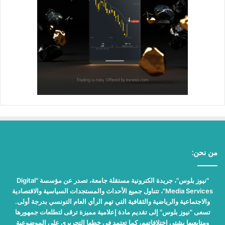
من نحن:
"نيوز بلوس"، جريدة الكترونية مستقلة جامعة، تصدر عن مؤسسة "Digital
Media Services"، تتناول جميع الأحداث والمستجدات السياسية والاقتصادية
والاجتماعية والرياضية والثقافية التي تهم الرأي العام التونسي بدرجة أولى.
تسعى "نيوز بلوس" إلى تقديم مادة إعلامية مميزة ترقى لتطلعات جمهورها
ومتابعيها بشتى اختلافاتهم، كما تعتمد في خطها التحريري على الموضوعية