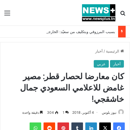
بحث عن
الق
بسبب المرزوقي وبتكليف من سعيّد: الخارجية تستدعي السفيرة الفرنسية بتونس وتبلغها احتجاجا شديد اللهجة !!
الرئيسية
/
أخبار
أخبار
عربي
كان معارضا لحصار قطر: مصير
غامض للاعلامي السعودي جمال
خاشقجي!
نيوز بلوس
4 أكتوبر، 2018
1
304
دقيقة واحدة
فيسبوك
X
لينكدإن
بينتيريست
واتساب