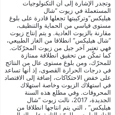
وتجدر الإشارة إلى أن التكنولوجيات
المستعملة في زيوت “شال
هيليكس”وتركيبتها تجعلها قادرة على بلوغ
مستوى قياسي من الحماية والتنظيف،
مقارنة بالزيوت العادية. و يتم إنتاج زيوت
“شال هيليكس” انطلاقا من الغاز الطبيعي،
فهي تعتبر آخر جيل من زيوت المحرّكات.
كما تمكّن من تحقيق انطلاقة ممتازة
للمحرّك، ومن بلوغ مستوى عال من النتائج
في درجات الحرارة القصوى، إذ أنها تساعد
على خفض الاحتكاكات، إضافة إلى الاقتصاد
في استهلاك الزيوت وخاصة استهلاك
المحروقات. وفي مطلع هذه السنة
الجديدة، 2017، نالت زيوت “شال
هيليكس” ، التي يتم انتاجها انطلاقا من
الغاز الطبيعي، للمرّة الثانية على التوالي،