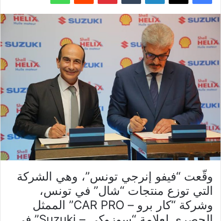
وقّعت “فيفو إنرجي تونس”، وهي الشركة
التي توزع منتجات “شال” في تونس،
وشركة “كار برو – CAR PRO” الممثل
الحصري لعلامة “سوزوكي – Suzuki” في