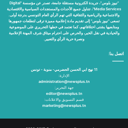
"نيوز بلوس"، جريدة الكترونية مستقلة جامعة، تصدر عن مؤسسة "Digital
Media Services"، تتناول جميع الأحداث والمستجدات السياسية والاقتصادية
والاجتماعية والرياضية والثقافية التي تهم الرأي العام التونسي بدرجة أولى.
تسعى "نيوز بلوس" إلى تقديم مادة إعلامية مميزة ترقى لتطلعات جمهورها
ومتابعيها بشتى اختلافاتهم، كما تعتمد في خطها التحريري على الموضوعية
والحيادية في نقل الخبر، والحرص على احترام ميثاق شرف المهنة الإعلامية
ونصرة حرية الرأي والتعبير.
اتصل بنا:
11 نهج ابي الحسن الحضرمي- منوبة - تونس
الإدارة:
administration@newsplus.tn
جهة التحرير:
editor@newsplus.tn
قسم التسويق والاعلانات:
marketing@newsplus.tn