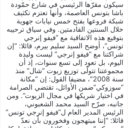
سيكون مقرّها الرئيسي في شارع حمّودة
باشا بتونس العاصمة، وأنها تعتزم تكثيف
شبكة فروعها بفتح خمس نيابات جهوية
خلال السنتين القادمتين. وفي سياق ترحيبه
بتوقيع هذه الاتفاقية مع “فيفو إنرجي
تونس”، أوضح السيد سليم بيرم، قائلا: “إن
شراكتنا مع “فيفو إنرجي” ليست وليدة
اليوم، بل تعود إلى تسع سنوات، إذ أن
مجموعتنا تتولّى توزيع زيوت “شال” منذ
سنة 2008″، مضيفا القول: إن “مكانة
“سوزوكي”ضمن الأوائل، تقتضي الصرامة
في اختيار شريكها في مجال الزيوت”. ومن
جانبه، صرّح السيد محمد الشعبوني،
الرئيس المدير العام ل”فيفو إنرجي تونس”
قائلا: “إننا مبتهجون وفخورون بأن نعدّ