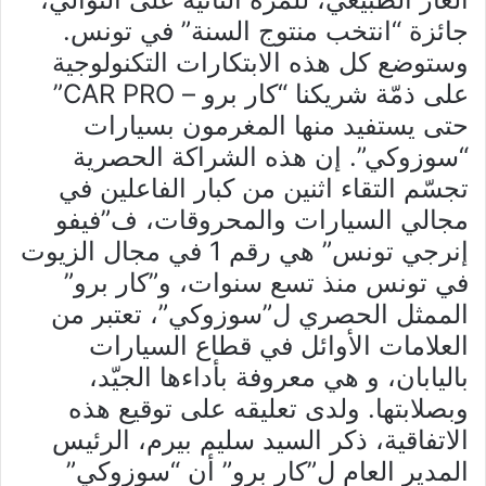
جائزة “انتخب منتوج السنة” في تونس.
وستوضع كل هذه الابتكارات التكنولوجية
على ذمّة شريكنا “كار برو – CAR PRO”
حتى يستفيد منها المغرمون بسيارات
“سوزوكي”. إن هذه الشراكة الحصرية
تجسّم التقاء اثنين من كبار الفاعلين في
مجالي السيارات والمحروقات، ف”فيفو
إنرجي تونس” هي رقم 1 في مجال الزيوت
في تونس منذ تسع سنوات، و”كار برو”
الممثل الحصري ل”سوزوكي”، تعتبر من
العلامات الأوائل في قطاع السيارات
باليابان، و هي معروفة بأداءها الجيّد،
وبصلابتها. ولدى تعليقه على توقيع هذه
الاتفاقية، ذكر السيد سليم بيرم، الرئيس
المدير العام ل”كار برو” أن “سوزوكي”