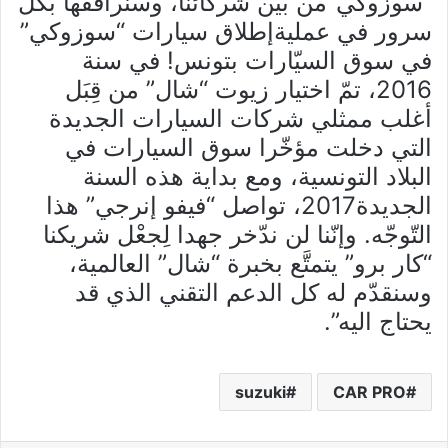
“سوزوكي”من بين شركائنا، وسنرافقها بكل
سرور في عمليةإطلاق سيارات “سوزوكي”
في سوق السيّارات بتونس! في سنة
2016، تمّ اختيار زيوت “شال” من قِبَل
أغلب ممثلي شركات السيارات الجديدة
التي دخلت مؤخّرا سوق السيارات في
البلاد التونسية، ومع بداية هذه السنة
الجديدة2017، تواصل “فيفو إنرجي” هذا
التّوجّه. وإنّنا لن ندّخر جهدا لِجعْل شريكنا
“كار برو” يتمتَّع بخبرة “شال” العالمية،
وسنقدّم له كل الدعم التقني الذي قد
يحتاج اليه”.
suzuki
CAR PRO