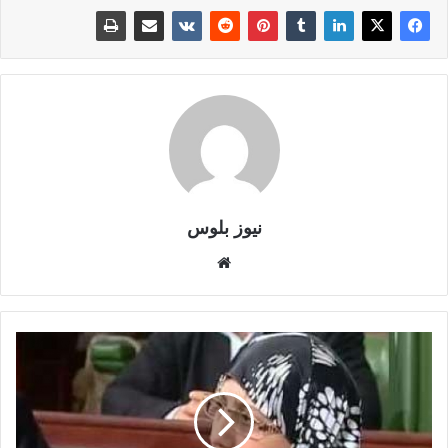
نيوز بلوس
موقع
الويب