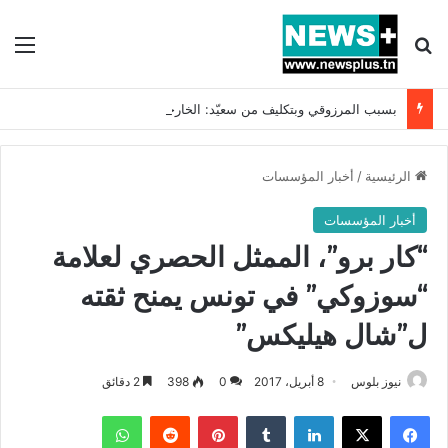
بحث عن
الق
بسبب المرزوقي وبتكليف من سعيّد: الخارجية تستدعي السفيرة الفرنسية بتونس وتبلغها احتجاجا شديد اللهجة !!
الرئيسية
/
أخبار المؤسسات
أخبار المؤسسات
“كار برو”، الممثل الحصري لعلامة
“سوزوكي” في تونس يمنح ثقته
ل”شال هيليكس”
نيوز بلوس
8 أبريل، 2017
0
398
2 دقائق
فيسبوك
X
لينكدإن
بينتيريست
واتساب