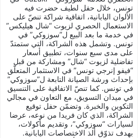
تونس، خلال حفل لطيف حضرت فيه
الألوان اليابانية، اتفاقية شراكة تنصّ على
الاستعمال الحصري لزيوت “شال هيليكس”
في خدمة ما بعد البيع ل”سوزوكي” في
تونس. وتشمل هذه الشراكة، التي ستمتدّ
على مدى سبع سنوات، تطبيق أسعار
تفاضلية لزيوت “شال” ومشاركة من قبل
“فيفو إنرجي تونس” في الاستثمار المتعلّق
بإحداث ورشة الصيانة التابعة ل”سوزوكي”
في تونس. كما تنصّ الاتفاقية على التنسيق
في ميدان التسويق، مع التعاون في مجالي
التكوين والخبرة. وتضمّن حفل توقيع
الشراكة، الذي كان فريدا من نوعه، عرضا
لسيارات “سوزوكي”، وتقديم مأكولات،
بهدف تذوّق ألذ الاختصاصات اليابانية.