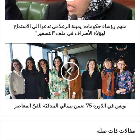
منهم رؤساء حكومات: يمينة الزغلامي تدعوا الى الاستماع
لهؤلاء الأطراف في ملف "التسفير"
تونس في الدّورة 75 ضمن بيينالي البندقيّة للفنّ المعاصر
مقالات ذات صلة