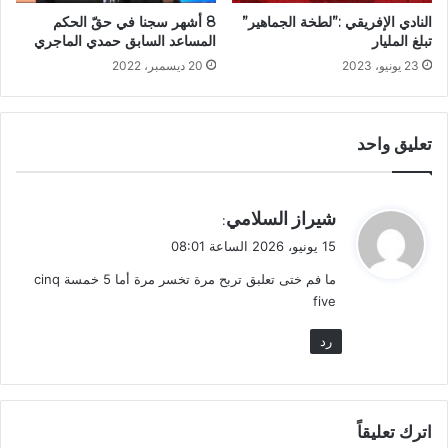
النادي الإفريقي :”لطخة الجماهير”
8 أشهر سجنا في حقّ الحكم
تبلغ المليار
المساعد السابق حمدي الماجري
23 يونيو، 2023
20 ديسمبر، 2022
تعليق واحد
ي
شيراز السلامي
:
ق
15 يونيو، 2026 الساعة 08:01
و
ما فم ختى تعلبق تربح مرة تخسر مرة أما 5 خمسة cinq
ل
five
رد
اترك تعليقاً