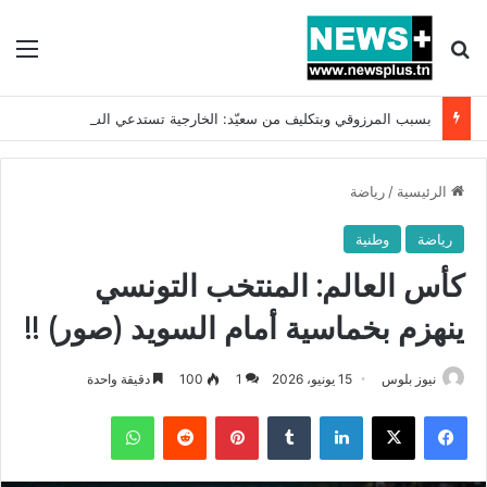
بحث عن
الق
بسبب المرزوقي وبتكليف من سعيّد: الخارجية تستدعي السفيرة الفرنسية بتونس وتبلغها احتجاجا شديد اللهجة !!
الرئيسية
/
رياضة
رياضة
وطنية
كأس العالم: المنتخب التونسي
ينهزم بخماسية أمام السويد (صور) !!
نيوز بلوس
15 يونيو، 2026
1
100
دقيقة واحدة
فيسبوك
X
لينكدإن
بينتيريست
واتساب