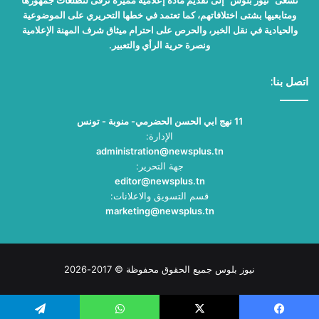
تسعى "نيوز بلوس" إلى تقديم مادة إعلامية مميزة ترقى لتطلعات جمهورها
ومتابعيها بشتى اختلافاتهم، كما تعتمد في خطها التحريري على الموضوعية
والحيادية في نقل الخبر، والحرص على احترام ميثاق شرف المهنة الإعلامية
ونصرة حرية الرأي والتعبير.
اتصل بنا:
11 نهج ابي الحسن الحضرمي- منوبة - تونس
الإدارة:
administration@newsplus.tn
جهة التحرير:
editor@newsplus.tn
قسم التسويق والاعلانات:
marketing@newsplus.tn
نيوز بلوس جميع الحقوق محفوظة © 2017-2026