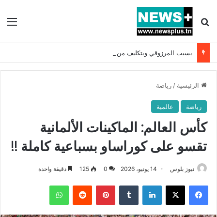
بحث عن
الق
بسبب المرزوقي وبتكليف من سعيّد: الخارجية تستدعي السفيرة الفرنسية بتونس وتبلغها احتجاجا شديد اللهجة !!
الرئيسية
/
رياضة
رياضة
عالمية
كأس العالم: الماكينات الألمانية
تقسو على كوراساو بسباعية كاملة !!
نيوز بلوس
14 يونيو، 2026
0
125
دقيقة واحدة
فيسبوك
X
لينكدإن
بينتيريست
واتساب