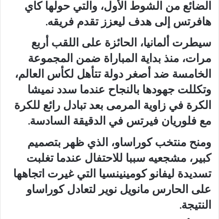
الضائع من الشوط الأول، والتي حولها ⁠كاي
هافرتس إلى هدف ليعزز تقدم فريقه.
سيطرت ألمانيا، الحائزة ⁠على اللقب أربع
مرات، منذ بداية المباراة ضمن المجموعة
الخامسة ضد أصغر دولة تتأهل لكأس العالم،
وتكللت جهودها بالنجاح عندما سدد نميشا
الكرة في زاوية المرمى ​بعد تبادل رائع للكرة
مع فلوريان فيرتس في الدقيقة السادسة.
ومنح منتخب كوراساو، ‌الذي ظهر بتصميم
كبير، مشجعيه سببا للاحتفال عندما تغلبت
تسديدة ليفانو ⁠كومينينسيا التي غيرت اتجاهها
على ‌الحارس مانويل نوير لتعادل كوراساو
النتيجة.