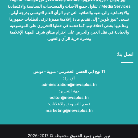
Media Services"، تتناول جميع الأحداث والمستجدات السياسية والاقتصادية
والاجتماعية والرياضية والثقافية التي تهم الرأي العام التونسي بدرجة أولى.
تسعى "نيوز بلوس" إلى تقديم مادة إعلامية مميزة ترقى لتطلعات جمهورها
ومتابعيها بشتى اختلافاتهم، كما تعتمد في خطها التحريري على الموضوعية
والحيادية في نقل الخبر، والحرص على احترام ميثاق شرف المهنة الإعلامية
ونصرة حرية الرأي والتعبير.
اتصل بنا:
11 نهج ابي الحسن الحضرمي- منوبة - تونس
الإدارة:
administration@newsplus.tn
جهة التحرير:
editor@newsplus.tn
قسم التسويق والاعلانات:
marketing@newsplus.tn
نيوز بلوس جميع الحقوق محفوظة © 2017-2026