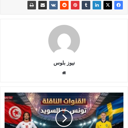
نيوز بلوس
موقع
الويب