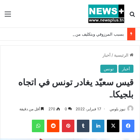
بحث عن
الق
بسبب المرزوقي وبتكليف من سعيّد: الخارجية تستدعي السفيرة الفرنسية بتونس وتبلغها احتجاجا شديد اللهجة !!
الرئيسية
/
أخبار
أخبار
تونس
قيس سعيّد يغادر تونس في اتجاه
بلجيكا..
نيوز بلوس
17 فبراير، 2022
0
270
أقل من دقيقة
فيسبوك
X
لينكدإن
بينتيريست
واتساب