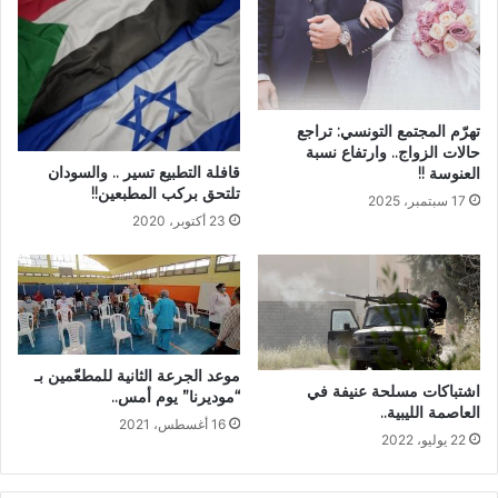
تهرّم المجتمع التونسي: تراجع
حالات الزواج.. وارتفاع نسبة
قافلة التطبيع تسير .. والسودان
العنوسة !!
تلتحق بركب المطبعين!!
17 سبتمبر، 2025
23 أكتوبر، 2020
موعد الجرعة الثانية للمطعّمين بـ
اشتباكات مسلحة عنيفة في
“موديرنا” يوم أمس..
العاصمة الليبية..
16 أغسطس، 2021
22 يوليو، 2022