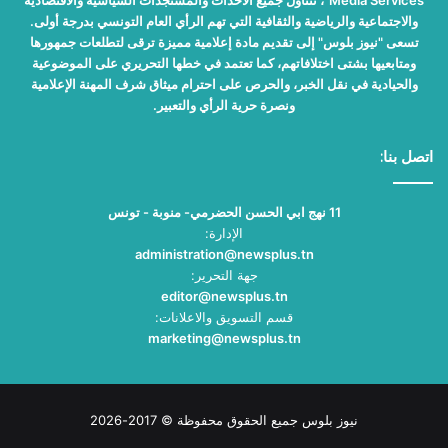
Media Services"، تتناول جميع الأحداث والمستجدات السياسية والاقتصادية
والاجتماعية والرياضية والثقافية التي تهم الرأي العام التونسي بدرجة أولى.
تسعى "نيوز بلوس" إلى تقديم مادة إعلامية مميزة ترقى لتطلعات جمهورها
ومتابعيها بشتى اختلافاتهم، كما تعتمد في خطها التحريري على الموضوعية
والحيادية في نقل الخبر، والحرص على احترام ميثاق شرف المهنة الإعلامية
ونصرة حرية الرأي والتعبير.
اتصل بنا:
11 نهج ابي الحسن الحضرمي- منوبة - تونس
الإدارة:
administration@newsplus.tn
جهة التحرير:
editor@newsplus.tn
قسم التسويق والاعلانات:
marketing@newsplus.tn
نيوز بلوس جميع الحقوق محفوظة © 2017-2026