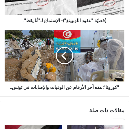
(قضيّة ''عقود اللوبيينغ'')- الإستماع لـ"أنا يقظ"..
"كورونا": هذه آخر الأرقام عن الوفيات والإصابات في تونس..
مقالات ذات صلة