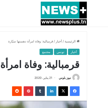
أخبار عاجلة
بسبب المرزوقي وبتكليف من سعيّد: الخارجية تستدعي
الرئيسية
/
أخبار
/
قرمبالية: وفاة امرأة دهستها سيّارة
أخبار
تونس
مجتمع
قرمبالية: وفاة امرأة
نيوز بلوس
21 يناير، 2020
فيسبوك
X
لينكدإن
بينتيريست