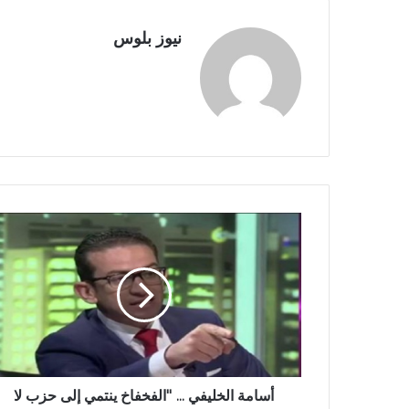
نيوز بلوس
أسامة الخليفي ... ''الفخفاخ ينتمي إلى حزب لا