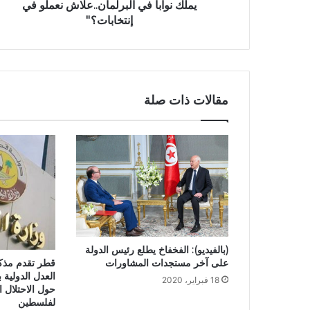
يملك نوابا في البرلمان..علاش نعملو في
إنتخابات؟''
مقالات ذات صلة
(بالفيديو): الفخفاخ يطلع رئيس الدولة
على آخر مستجدات المشاورات
قطر تقدم مذك
العدل الدولية 
18 فبراير، 2020
حول الاحتلال ا
لفلسطين