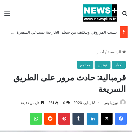
بحث عن
الق
بسبب المرزوقي وبتكليف من سعيّد: الخارجية تستدعي السفيرة الفرنسية بتونس وتبلغها احتجاجا شديد اللهجة !!
الرئيسية
/
أخبار
أخبار
تونس
مجتمع
قرمبالية: حادث مرور على الطريق
السريعة
نيوز بلوس
13 يناير، 2020
0
261
أقل من دقيقة
فيسبوك
X
لينكدإن
بينتيريست
واتساب