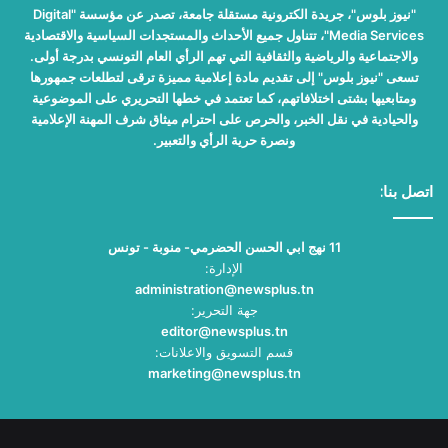
"نيوز بلوس"، جريدة الكترونية مستقلة جامعة، تصدر عن مؤسسة "Digital
Media Services"، تتناول جميع الأحداث والمستجدات السياسية والاقتصادية
والاجتماعية والرياضية والثقافية التي تهم الرأي العام التونسي بدرجة أولى.
تسعى "نيوز بلوس" إلى تقديم مادة إعلامية مميزة ترقى لتطلعات جمهورها
ومتابعيها بشتى اختلافاتهم، كما تعتمد في خطها التحريري على الموضوعية
والحيادية في نقل الخبر، والحرص على احترام ميثاق شرف المهنة الإعلامية
ونصرة حرية الرأي والتعبير.
اتصل بنا:
11 نهج ابي الحسن الحضرمي- منوبة - تونس
الإدارة:
administration@newsplus.tn
جهة التحرير:
editor@newsplus.tn
قسم التسويق والاعلانات:
marketing@newsplus.tn