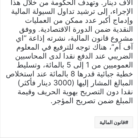
آلاف دينار. وتهدف الحكومة من خلال هذا
الإجراء، إلى ترشيد تداول السيولة المالية
وإدماج أكبر عدد ممكن من العمليات
النقدية ضمن الدورة الاقتصادية. ووفق
مشروع قانون المالية، نشرته إذاعة “اي
آف آم”، هناك توجه للترفيع في المعلوم
الضريبي عند الدفع نقدا لدى المحاسبين
العموميين من 1 إلى 5 بالمائة، وتسليط
خطية جبائية قدرها 8 بالمائة عند استخلاص
المبالغ المشار إليها (3000 دينار فأكثر)
نقدا دون التصريح بهوية الحريف وقيمة
المبلغ ضمن تصريح المؤجر.
قانون المالية