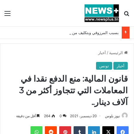
بحث عن
الق
بسبب المرزوقي وبتكليف من سعيّد: الخارجية تستدعي السفيرة الفرنسية بتونس وتبلغها احتجاجا شديد اللهجة !!
الرئيسية
/
أخبار
أخبار
تونس
قانون المالية: منع الدفع نقدا في
المعاملات التي تتجاوز أكثر من 3
آلاف دينار..
نيوز بلوس
20 ديسمبر، 2021
0
264
أقل من دقيقة
فيسبوك
X
لينكدإن
بينتيريست
واتساب