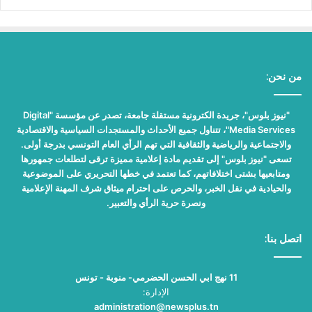
من نحن:
"نيوز بلوس"، جريدة الكترونية مستقلة جامعة، تصدر عن مؤسسة "Digital
Media Services"، تتناول جميع الأحداث والمستجدات السياسية والاقتصادية
والاجتماعية والرياضية والثقافية التي تهم الرأي العام التونسي بدرجة أولى.
تسعى "نيوز بلوس" إلى تقديم مادة إعلامية مميزة ترقى لتطلعات جمهورها
ومتابعيها بشتى اختلافاتهم، كما تعتمد في خطها التحريري على الموضوعية
والحيادية في نقل الخبر، والحرص على احترام ميثاق شرف المهنة الإعلامية
ونصرة حرية الرأي والتعبير.
اتصل بنا:
11 نهج ابي الحسن الحضرمي- منوبة - تونس
الإدارة:
administration@newsplus.tn