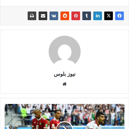
نيوز بلوس
موقع
الويب