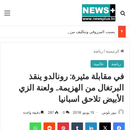
بحث عن
الق
بسبب المرزوقي وبتكليف من سعيّد: الخارجية تستدعي السفيرة الفرنسية بتونس وتبلغها احتجاجا شديد اللهجة !!
الرئيسية
/
رياضة
رياضة
عالمية
في مقابلة مثيرة: رونالدو ينقذ
البرتغال من الهزيمة.. ولعنة الزي
الأبيض تلاحق اسبانيا
نيوز بلوس
15 يونيو، 2018
0
287
دقيقة واحدة
فيسبوك
X
لينكدإن
بينتيريست
واتساب