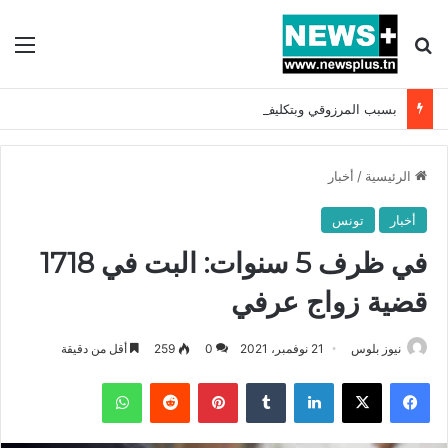
بحث عن
الق
بسبب المرزوقي وبتكليف من سعيّد: الخارجية تستدعي السفيرة الفرنسية بتونس وتبلغها احتجاجا شديد اللهجة !!
الرئيسية
/
أخبار
أخبار
تونس
في ظرف 5 سنوات: البت في 1718
قضية زواج عرفي
نيوز بلوس
21 نوفمبر، 2021
0
259
أقل من دقيقة
فيسبوك
X
لينكدإن
بينتيريست
واتساب