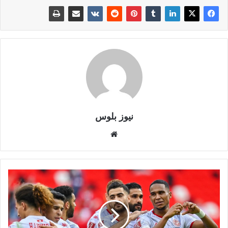
نيوز بلوس
موقع
الويب