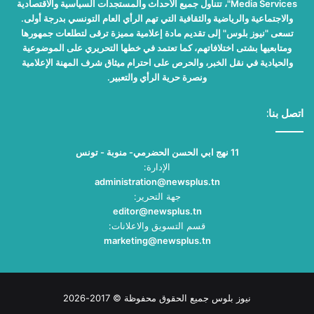
Media Services"، تتناول جميع الأحداث والمستجدات السياسية والاقتصادية
والاجتماعية والرياضية والثقافية التي تهم الرأي العام التونسي بدرجة أولى.
تسعى "نيوز بلوس" إلى تقديم مادة إعلامية مميزة ترقى لتطلعات جمهورها
ومتابعيها بشتى اختلافاتهم، كما تعتمد في خطها التحريري على الموضوعية
والحيادية في نقل الخبر، والحرص على احترام ميثاق شرف المهنة الإعلامية
ونصرة حرية الرأي والتعبير.
اتصل بنا:
11 نهج ابي الحسن الحضرمي- منوبة - تونس
الإدارة:
administration@newsplus.tn
جهة التحرير:
editor@newsplus.tn
قسم التسويق والاعلانات:
marketing@newsplus.tn
نيوز بلوس جميع الحقوق محفوظة © 2017-2026