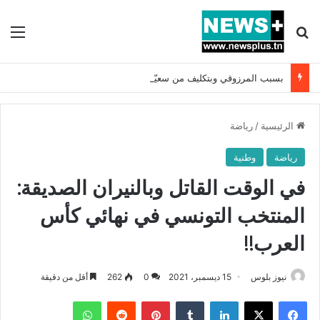
بحث عن
الق
بسبب المرزوقي وبتكليف من سعيّد: الخارجية تستدعي السفيرة الفرنسية بتونس وتبلغها احتجاجا شديد اللهجة !!
الرئيسية
/
رياضة
رياضة
وطنية
في الوقت القاتل وبالنيران الصديقة:
المنتخب التونسي في نهائي كأس
العرب!!
نيوز بلوس
15 ديسمبر، 2021
0
262
أقل من دقيقة
فيسبوك
X
لينكدإن
بينتيريست
واتساب