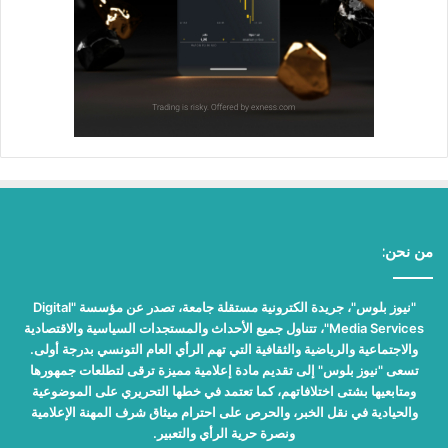
من نحن:
"نيوز بلوس"، جريدة الكترونية مستقلة جامعة، تصدر عن مؤسسة "Digital
Media Services"، تتناول جميع الأحداث والمستجدات السياسية والاقتصادية
والاجتماعية والرياضية والثقافية التي تهم الرأي العام التونسي بدرجة أولى.
تسعى "نيوز بلوس" إلى تقديم مادة إعلامية مميزة ترقى لتطلعات جمهورها
ومتابعيها بشتى اختلافاتهم، كما تعتمد في خطها التحريري على الموضوعية
والحيادية في نقل الخبر، والحرص على احترام ميثاق شرف المهنة الإعلامية
ونصرة حرية الرأي والتعبير.