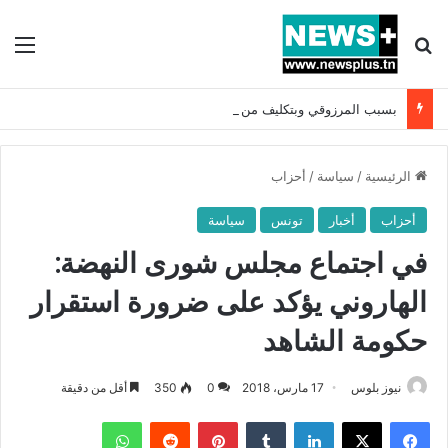
بحث عن
الق
بسبب المرزوقي وبتكليف من سعيّد: الخارجية تستدعي السفيرة الفرنسية بتونس وتبلغها احتجاجا شديد اللهجة !!
الرئيسية
/
سياسة
/
أحزاب
أحزاب
أخبار
تونس
سياسة
في اجتماع مجلس شورى النهضة:
الهاروني يؤكد على ضرورة استقرار
حكومة الشاهد
نيوز بلوس
17 مارس، 2018
0
350
أقل من دقيقة
فيسبوك
X
لينكدإن
بينتيريست
واتساب