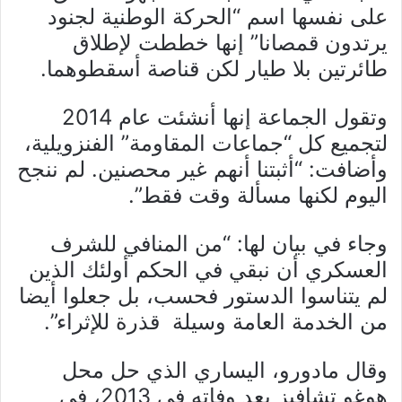
على نفسها اسم “الحركة الوطنية لجنود
يرتدون قمصانا” إنها خططت لإطلاق
طائرتين بلا طيار لكن قناصة أسقطوهما.
وتقول الجماعة إنها أنشئت عام 2014
لتجميع كل “جماعات المقاومة” الفنزويلية،
وأضافت: “أثبتنا أنهم غير محصنين. لم ننجح
اليوم لكنها مسألة وقت فقط”.
وجاء في بيان لها: “من المنافي للشرف
العسكري أن نبقي في الحكم أولئك الذين
لم يتناسوا الدستور فحسب، بل جعلوا أيضا
من الخدمة العامة وسيلة قذرة للإثراء”.
وقال مادورو، اليساري الذي حل محل
هوغو تشافيز بعد وفاته في 2013، في