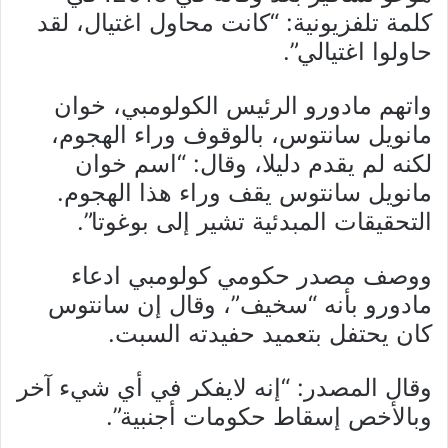
كلمة تلفزيونية: “كانت محاول اغتيال، لقد
حاولوا اغتيالي”.
واتهم مادورو الرئيس الكولومبي، خوان
مانويل سانتوس، بالوقوف وراء الهجوم،
لكنه لم يقدم دليلا، وقال: “اسم خوان
مانويل سانتوس يقف وراء هذا الهجوم.
التحقيقات المبدئية تشير إلى بوغوتا”.
ووصف مصدر حكومي كولومبي ادعاء
مادورو بأنه “سخيف”، وقال إن سانتوس
كان يحتفل بتعميد حفيدته السبت.
وقال المصدر: “إنه لايفكر في أي شيء آخر
وبالأخص إسقاط حكومات أجنبية”.