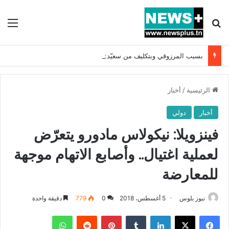
بحث عن
الق
بسبب المرزوقي وبتكليف من سعيّد: الخارجية تستدعي السفيرة الفرنسية بتونس وتبلغها احتجاجا شديد اللهجة !!
الرئيسية
/
أخبار
أخبار
دولي
فينزويلا: نيكولاس مادورو يتعرّض
لعملية اغتيال.. وأصابع الاتهام موجهة
للمعارضة
نيوز بلوس
5 أغسطس، 2018
0
779
دقيقة واحدة
فيسبوك
X
لينكدإن
بينتيريست
واتساب