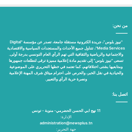
من نحن:
"نيوز بلوس"، جريدة الكترونية مستقلة جامعة، تصدر عن مؤسسة "Digital
Media Services"، تتناول جميع الأحداث والمستجدات السياسية والاقتصادية
والاجتماعية والرياضية والثقافية التي تهم الرأي العام التونسي بدرجة أولى.
تسعى "نيوز بلوس" إلى تقديم مادة إعلامية مميزة ترقى لتطلعات جمهورها
ومتابعيها بشتى اختلافاتهم، كما تعتمد في خطها التحريري على الموضوعية
والحيادية في نقل الخبر، والحرص على احترام ميثاق شرف المهنة الإعلامية
ونصرة حرية الرأي والتعبير.
اتصل بنا:
11 نهج ابي الحسن الحضرمي- منوبة - تونس
الإدارة:
administration@newsplus.tn
جهة التحرير: