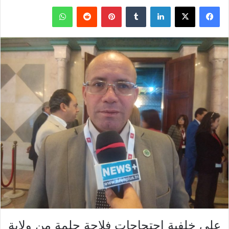
فيسبوك
X
لينكدإن
بينتيريست
واتساب
على خلفية احتجاجات فلاحة جلمة من ولاية