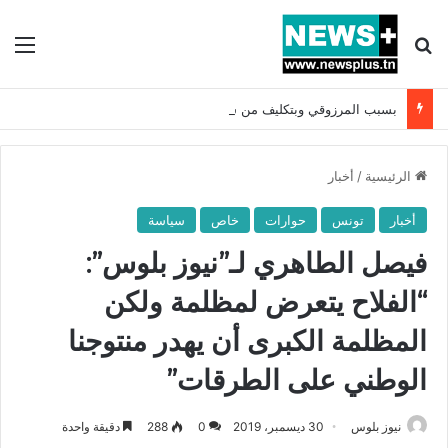
بحث عن
الق
بسبب المرزوقي وبتكليف من سعيّد: الخارجية تستدعي السفيرة الفرنسية بتونس وتبلغها احتجاجا شديد اللهجة !!
الرئيسية
/
أخبار
أخبار
تونس
حوارات
خاص
سياسة
فيصل الطاهري لـ”نيوز بلوس”:
“الفلاح يتعرض لمظلمة ولكن
المظلمة الكبرى أن يهدر منتوجنا
الوطني على الطرقات”
نيوز بلوس
30 ديسمبر، 2019
0
288
دقيقة واحدة