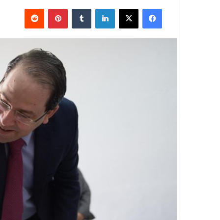
فيسبوك
X
لينكدإن
بينتيريست