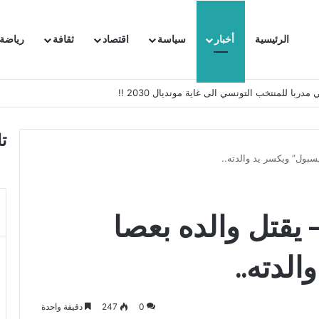
الرئيسية
أخبار
سياسة
اقتصاد
ثقافة
رياضة
 السفيرة الفرنسية بتونس وتبلغها احتجاجا شديد اللهجة !!
ت
سبول” ويكسر يد والدته..
 يقتل والده بعصا
لدته..
0
247
دقيقة واحدة