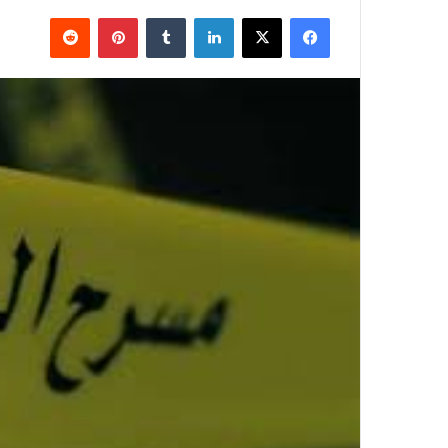
فيسبوك
X
لينكدإن
بينتيريست