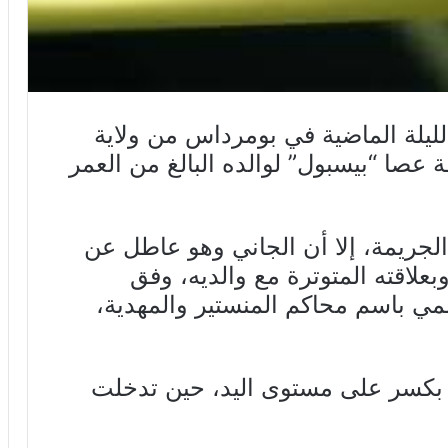
م شاب من مواليد سنة 1993 الليلة الماضية في بومرداس من ولاية
عصا “بيسبول” لوالده البالغ من العمر
الجريمة، إلا أن الجاني وهو عاطل عن
علاقته المتوترة مع والديه، وفق
مي باسم محاكم المنستير والمهدية،
ه بكسر على مستوى اليد، حين تدخلت