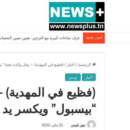
أخبار عاجلة
بسبب المرزوقي وبتكليف من سعيّد: الخارجية تستدعي
الرئيسية
/
أخبار
/
(فظيع في المهدية) – يقتل والده بعصا “بي
أخبار
تونس
(فظيع في المهدية) –
“بيسبول” ويكسر يد وا
نيوز بلوس
22 يناير، 2022