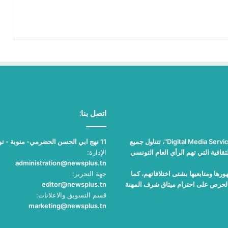
اتصل بنا:
"نيوز بلوس"، جريدة الكترونية مستقلة جامعة، تصدر عن مؤسسة "Digital Media Services"، تتناول جميع
11 نهج ابي الحسن الحضرمي- منوبة - تونس
قافية التي تهم الرأي العام التونسي
الإدارة:
administration@newsplus.tn
ها ومتابعيها بشتى اختلافاتهم، كما
جهة التحرير:
والحرص على احترام ميثاق شرف المهنة
editor@newsplus.tn
قسم التسويق والاعلانات:
marketing@newsplus.tn