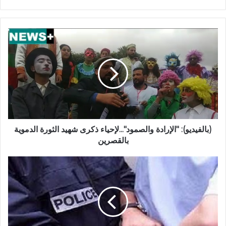
(بالفيديو): "الإرادة والصمود"...لإحياء ذكرى شهيد الثورة الدموية
بالقصرين