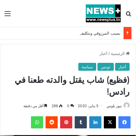
بحث عن
الق
بسبب المرزوقي وبتكليف من سعيّد: الخارجية تستدعي السفيرة الفرنسية بتونس وتبلغها احتجاجا شديد اللهجة !!
الرئيسية
/
أخبار
أخبار
تونس
سياسة
(فظيع) شاب يقتل والدته طعنا في
رادس!
نيوز بلوس
5 يناير، 2020
0
266
أقل من دقيقة
فيسبوك
X
لينكدإن
بينتيريست
واتساب