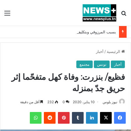
بحث عن
الق
بسبب المرزوقي وبتكليف من سعيّد: الخارجية تستدعي السفيرة الفرنسية بتونس وتبلغها احتجاجا شديد اللهجة !!
الرئيسية
/
أخبار
أخبار
تونس
مجتمع
فظيع/ بنزرت: وفاة كهل متفحّما إثر
حريق جدّ بمنزله
نيوز بلوس
10 يناير، 2020
0
232
أقل من دقيقة
فيسبوك
X
لينكدإن
بينتيريست
واتساب