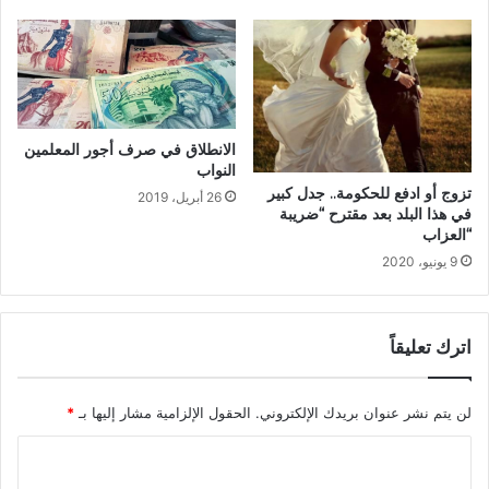
الانطلاق في صرف أجور المعلمين
النواب
ﺗﺰﻭﺝ ﺃﻭ ﺍﺩﻓﻊ ﻟﻠﺤﻜﻮﻣﺔ.. ﺟﺪﻝ ﻛﺒﻴﺮ
26 أبريل، 2019
ﻓﻲ هذا البلد ﺑﻌﺪ ﻣﻘﺘﺮﺡ “ﺿﺮﻳﺒﺔ
“ﺍﻟﻌﺰﺍﺏ
9 يونيو، 2020
اترك تعليقاً
لن يتم نشر عنوان بريدك الإلكتروني.
الحقول الإلزامية مشار إليها بـ
*
ا
ل