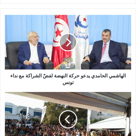
الويب
الهاشمي الحامدي يدعو حركة النهضة لفضّ الشراكة مع نداء
تونس