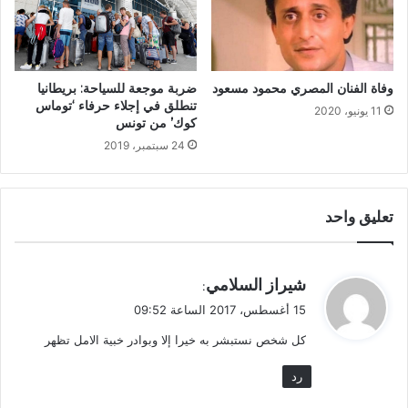
وفاة الفنان المصري محمود مسعود
ضربة موجعة للسياحة: بريطانيا
تنطلق في إجلاء حرفاء ‘توماس
11 يونيو، 2020
كوك’ من تونس
24 سبتمبر، 2019
تعليق واحد
ي
شيراز السلامي
:
ق
15 أغسطس، 2017 الساعة 09:52
و
كل شخص نستبشر به خيرا إلا وبوادر خبية الامل تظهر
ل
رد