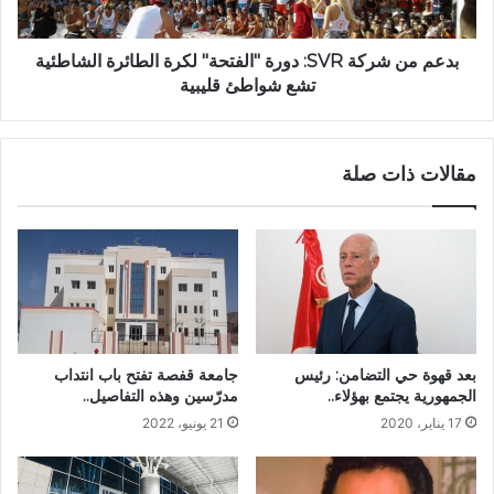
بدعم من شركة SVR: دورة "الفتحة" لكرة الطائرة الشاطئية
تشع شواطئ قليبية
مقالات ذات صلة
بعد قهوة حي التضامن: رئيس
جامعة قفصة تفتح باب انتداب
الجمهورية يجتمع بهؤلاء..
مدرّسين وهذه التفاصيل..
17 يناير، 2020
21 يونيو، 2022