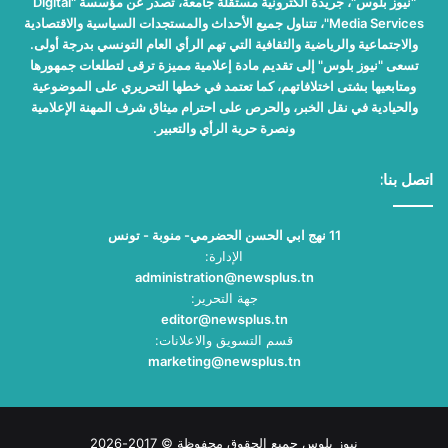
"نيوز بلوس"، جريدة الكترونية مستقلة جامعة، تصدر عن مؤسسة "Digital
Media Services"، تتناول جميع الأحداث والمستجدات السياسية والاقتصادية
والاجتماعية والرياضية والثقافية التي تهم الرأي العام التونسي بدرجة أولى.
تسعى "نيوز بلوس" إلى تقديم مادة إعلامية مميزة ترقى لتطلعات جمهورها
ومتابعيها بشتى اختلافاتهم، كما تعتمد في خطها التحريري على الموضوعية
والحيادية في نقل الخبر، والحرص على احترام ميثاق شرف المهنة الإعلامية
ونصرة حرية الرأي والتعبير.
اتصل بنا:
11 نهج ابي الحسن الحضرمي- منوبة - تونس
الإدارة:
administration@newsplus.tn
جهة التحرير:
editor@newsplus.tn
قسم التسويق والاعلانات:
marketing@newsplus.tn
نيوز بلوس جميع الحقوق محفوظة © 2017-2026