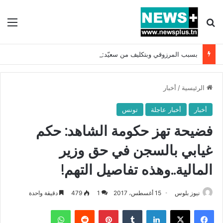
بحث عن
الق
بسبب المرزوقي وبتكليف من سعيّد: الخارجية تستدعي السفيرة الفرنسية بتونس وتبلغها احتجاجا شديد اللهجة !!
الرئيسية
/
أخبار
أخبار
أخبار عاجلة
تونس
فضيحة تهز حكومة الشاهد: حكم
غيابي بالسجن في حق وزير
المالية..وهذه تفاصيل التهم!
نيوز بلوس
15 أغسطس، 2017
1
479
دقيقة واحدة
فيسبوك
X
لينكدإن
بينتيريست
واتساب