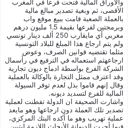
والأوراق المالية فتحت فرعا في المغرب
الأقصى، ثم وبغية تصدير مبالغ مالية
بالعملة الصعبة قامت ببيع موقع واب
وبرمجتين لفرعها بقيمة 1.5 مليون درهم
مغربي أي مايقارب 250 ألف دينار تونسي
ولم يتم ارجاع هذا المبلغ للبلاد التونسية
مثلما تقتضيه قوانين الصرف، وعوض
ارجاعهثم استعماله في الترفيع في رأسمال
الشركة الفرع بواسطة ادماج ديون تجارية
وقد اعترف ممثل التجارة بالوكالة بالعملية
وقال إنهم قاموا بذل لعدم توفر السيولة
المالية للفرع لتسديد ديونه.
واشارت الصحيفة ان الدولة تفطنت لعملية
تصدير تلك العملة دون ارجاعها وهو مايعد
عملية تهريب وهو ما أكده البنك المركزي،
فيما أجرت الديوانة الأبحاث اللازمة ليتبين