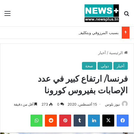
بحث عن
الق
بسبب المرزوقي وبتكليف من سعيّد: الخارجية تستدعي السفيرة الفرنسية بتونس وتبلغها احتجاجا شديد اللهجة !!
الرئيسية
/
أخبار
أخبار
دولي
صحة
فرنسا/ ارتفاع كبير في عدد
الإصابات بفيروس كورونا
نيوز بلوس
15 أغسطس، 2020
0
273
أقل من دقيقة
فيسبوك
X
لينكدإن
بينتيريست
واتساب