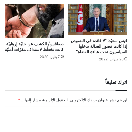
قيس سعيّد: ”لا فائدة في النصوص
صفاقس/ الكشف عن خليّة إرهابيّة
إذا كانت قصور العدالة يدخلها
كانت تخطّط لاستداف مقرّات أمنيّة
السياسيون تحت عباءة القضاة”
7 يناير، 2020
28 فبراير، 2022
اترك تعليقاً
لن يتم نشر عنوان بريدك الإلكتروني.
الحقول الإلزامية مشار إليها بـ
*
ا
ل
ت