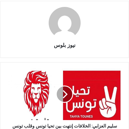
نيوز بلوس
سليم العزابي: الخلافات إنتهت بين تحيا تونس وقلب تونس