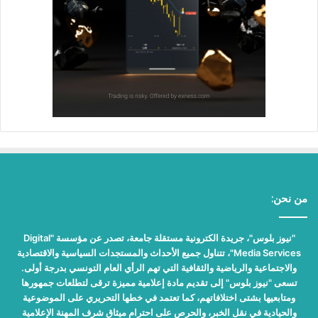
من نحن:
"نيوز بلوس"، جريدة الكترونية مستقلة جامعة، تصدر عن مؤسسة "Digital
Media Services"، تتناول جميع الأحداث والمستجدات السياسية والاقتصادية
والاجتماعية والرياضية والثقافية التي تهم الرأي العام التونسي بدرجة أولى.
تسعى "نيوز بلوس" إلى تقديم مادة إعلامية مميزة ترقى لتطلعات جمهورها
ومتابعيها بشتى اختلافاتهم، كما تعتمد في خطها التحريري على الموضوعية
والحيادية في نقل الخبر، والحرص على احترام ميثاق شرف المهنة الإعلامية