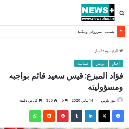
بحث عن
الق
بسبب المرزوقي وبتكليف من سعيّد: الخارجية تستدعي السفيرة الفرنسية بتونس وتبلغها احتجاجا شديد اللهجة !!
الرئيسية
/
أخبار
أخبار
تونس
سياسة
فؤاد المبزع: قيس سعيد قائم بواجبه
ومسؤوليته
نيوز بلوس
14 يناير، 2020
0
300
أقل من دقيقة
فيسبوك
X
لينكدإن
بينتيريست
واتساب