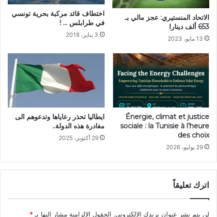
اختطاف قائد مركبة بحرية تونسي
الاتحاد المنستيري: عجز مالي بـ
في طرابلس … !
653 ألف دينارا
3 يناير، 2018
13 مايو، 2023
Énergie, climat et justice
ايطاليا تحذر رعاياها وتدعوهم الى
sociale : la Tunisie à l’heure
مغادرة هذه الدولة..
des choix
29 أكتوبر، 2025
29 يوليو، 2026
اترك تعليقاً
لن يتم نشر عنوان بريدك الإلكتروني.
الحقول الإلزامية مشار إليها بـ
*