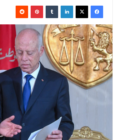
فيسبوك
X
لينكدإن
بينتيريست