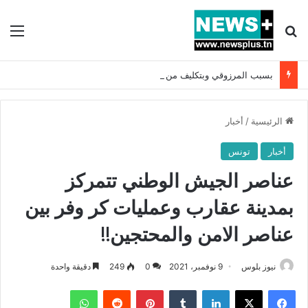
بحث عن
الق
بسبب المرزوقي وبتكليف من سعيّد: الخارجية تستدعي السفيرة الفرنسية بتونس وتبلغها احتجاجا شديد اللهجة !!
الرئيسية
/
أخبار
أخبار
تونس
عناصر الجيش الوطني تتمركز
بمدينة عقارب وعمليات كر وفر بين
عناصر الامن والمحتجين!!
نيوز بلوس
9 نوفمبر، 2021
0
249
دقيقة واحدة
فيسبوك
X
لينكدإن
بينتيريست
واتساب