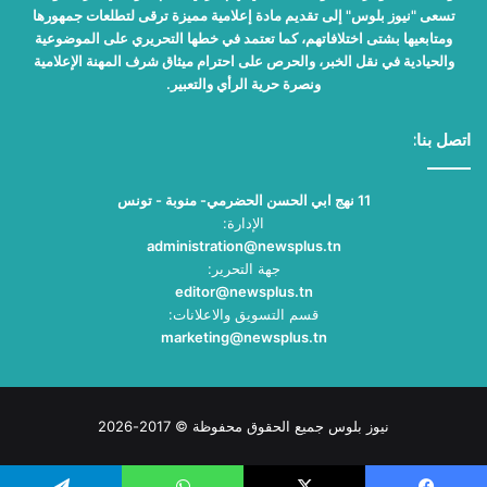
تسعى "نيوز بلوس" إلى تقديم مادة إعلامية مميزة ترقى لتطلعات جمهورها
ومتابعيها بشتى اختلافاتهم، كما تعتمد في خطها التحريري على الموضوعية
والحيادية في نقل الخبر، والحرص على احترام ميثاق شرف المهنة الإعلامية
ونصرة حرية الرأي والتعبير.
اتصل بنا:
11 نهج ابي الحسن الحضرمي- منوبة - تونس
الإدارة:
administration@newsplus.tn
جهة التحرير:
editor@newsplus.tn
قسم التسويق والاعلانات:
marketing@newsplus.tn
نيوز بلوس جميع الحقوق محفوظة © 2017-2026