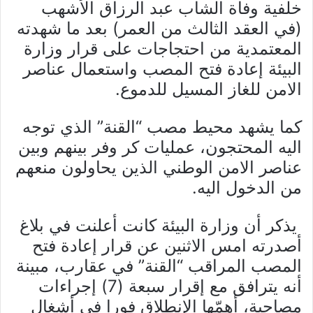
خلفية وفاة الشاب عبد الرزاق الأشهب
(في العقد الثالث من العمر) بعد ما شهدته
المعتمدية من احتجاجات على قرار وزارة
البيئة إعادة فتح المصب واستعمال عناصر
الامن للغاز المسيل للدموع.
كما يشهد محيط مصب “القنة” الذي توجه
اليه المحتجون، عمليات كر وفر بينهم وبين
عناصر الامن الوطني الذين يحاولون منعهم
من الدخول اليه.
يذكر أن وزارة البيئة كانت أعلنت في بلاغ
أصدرته امس الاثنين عن قرار إعادة فتح
المصب المراقب “القنة” في عقارب، مبينة
أنه يترافق مع إقرار سبعة (7) إجراءات
مصاحبة، أهمّها الإنطلاق فورا في أشغال