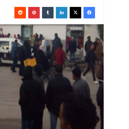
فيسبوك
X
لينكدإن
بينتيريست