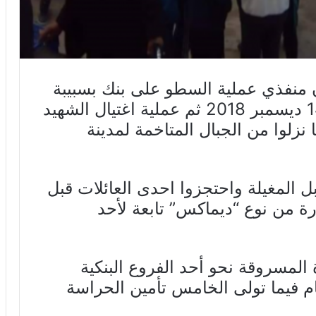
ن منفذي عملية السطو على بنك بسبيبة
من ولاية القصرين أمس الجمعة 14 ديسمبر 2018 ثم عملية اغتيال الشهيد
 ارهابيا مسلحا نزلوا من الجبال المتاخمة لمدينة
ل بجبل المغيلة واحتجزوا احدى العائلات قبل
ة من نوع “ديماكس” تابعة لأحد
ارة المسروقة نحو أحد الفروع البنكية
4 منهم بالاقتحام فيما تولى الخامس تأمين الحراسة