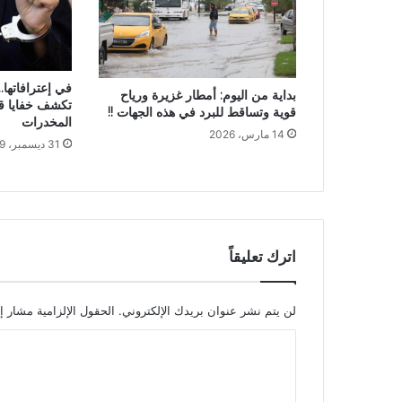
في إعترافاتها
بداية من اليوم: أمطار غزيرة ورياح
تكشف خفايا قض
قوية وتساقط للبرد في هذه الجهات !!
المخدرات
14 مارس، 2026
31 ديسمبر، 2019
اترك تعليقاً
لن يتم نشر عنوان بريدك الإلكتروني.
الحقول الإلزامية مشار إل
ا
ل
ت