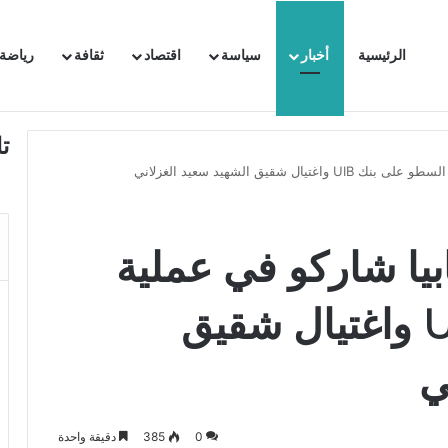
الرئيسية
أخبار
سياسة
اقتصاد
ثقافة
رياضة
 السفيرة الفرنسية بتونس وتبلغها احتجاجا شديد اللهجة !!
ت
بيبة: 12 ارهابيا شاركو في عملية
السطو على بنك UIB واغتيال شقيق
ي
0
385
دقيقة واحدة