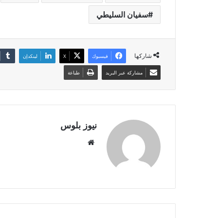
سفيان السليطي
شاركها
فيسبوك
X
لينكدإن
مشاركة عبر البريد
طباعة
نيوز بلوس
موقع
الويب