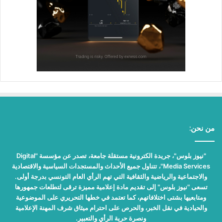
من نحن:
"نيوز بلوس"، جريدة الكترونية مستقلة جامعة، تصدر عن مؤسسة "Digital
Media Services"، تتناول جميع الأحداث والمستجدات السياسية والاقتصادية
والاجتماعية والرياضية والثقافية التي تهم الرأي العام التونسي بدرجة أولى.
تسعى "نيوز بلوس" إلى تقديم مادة إعلامية مميزة ترقى لتطلعات جمهورها
ومتابعيها بشتى اختلافاتهم، كما تعتمد في خطها التحريري على الموضوعية
والحيادية في نقل الخبر، والحرص على احترام ميثاق شرف المهنة الإعلامية
ونصرة حرية الرأي والتعبير.