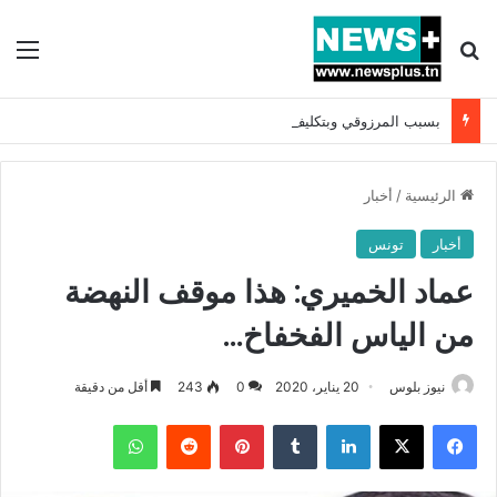
بحث عن
الق
بسبب المرزوقي وبتكليف من سعيّد: الخارجية تستدعي السفيرة الفرنسية بتونس وتبلغها احتجاجا شديد اللهجة !!
الرئيسية
/
أخبار
أخبار
تونس
عماد الخميري: هذا موقف النهضة
من الياس الفخفاخ…
نيوز بلوس
20 يناير، 2020
0
243
أقل من دقيقة
فيسبوك
X
لينكدإن
بينتيريست
واتساب