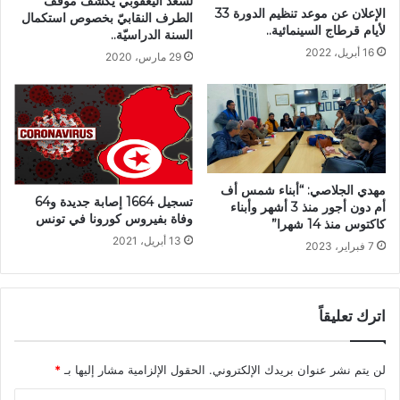
لسعد اليعقوبي يكشف موقف
الإعلان عن موعد تنظيم الدورة 33
الطرف النقابيّ بخصوص استكمال
لأيام قرطاج السينمائية..
السنة الدراسيّة..
16 أبريل، 2022
29 مارس، 2020
مهدي الجلاصي: “أبناء شمس أف
تسجيل 1664 إصابة جديدة و64
أم دون أجور منذ 3 أشهر وأبناء
وفاة بفيروس كورونا في تونس
كاكتوس منذ 14 شهرا”
13 أبريل، 2021
7 فبراير، 2023
اترك تعليقاً
لن يتم نشر عنوان بريدك الإلكتروني.
الحقول الإلزامية مشار إليها بـ
*