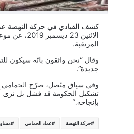
كشف القيادي في حركة النهضة عما
الاثنين 23 دي
المرتقبة.
وقال “نحن واثقون بانّه سيكون للت
جديدة”.
وفي سياق متّصل، صرّح الحمامي :”
تشكيل الحكومة قد فشل بل ترى أن
بإنجاحه
.
“
حركة النهضة
عماد الحمامي
مشاور