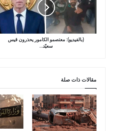
(بالفيديو): معتصمو الكامور يحذرون قيس
سعيّد…
مقالات ذات صلة