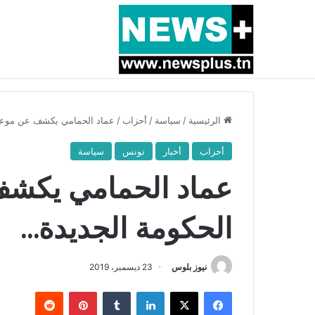
أخبار عاجلة
بسبب المرزوقي وبتكليف من سعيّد: الخارجية تستدعي
الرئيسية
/
سياسة
/
أحزاب
/
عماد الحمامي يكشف عن موعد 
أحزاب
أخبار
تونس
سياسة
عماد الحمامي يكشف
الحكومة الجديدة…
نيوز بلوس
23 ديسمبر، 2019
فيسبوك
X
لينكدإن
بينتيريست