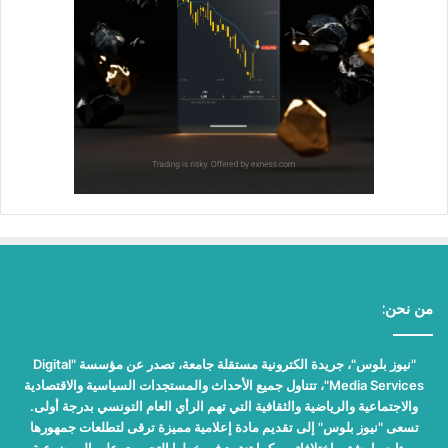
من نحن:
"نيوز بلوس"، جريدة الكترونية مستقلة جامعة، تصدر عن مؤسسة "Digital
Media Services"، تتناول جميع الأحداث والمستجدات السياسية والاقتصادية
والاجتماعية والرياضية والثقافية التي تهم الرأي العام التونسي بدرجة أولى.
تسعى "نيوز بلوس" إلى تقديم مادة إعلامية مميزة ترقى لتطلعات جمهورها