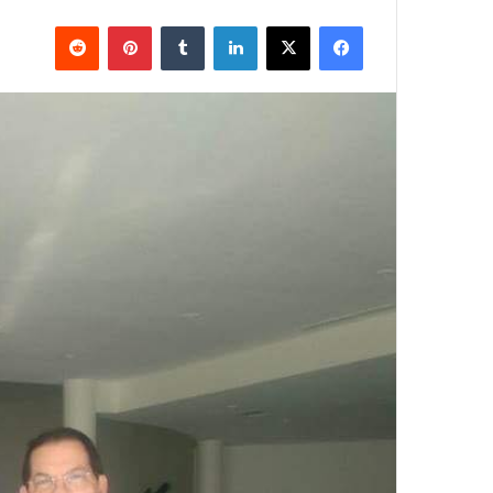
فيسبوك
X
لينكدإن
بينتيريست