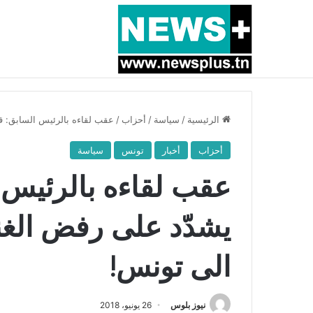
أخبار عاجلة
بسبب المرزوقي وبتكليف من سعيّد: الخارجية تستدعي
الرئيسية
/
سياسة
/
أحزاب
/
عقب لقاءه بالرئيس السابق: 
أحزاب
أخبار
تونس
سياسة
عقب لقاءه بالرئيس 
يشدّد على رفض الغ
الى تونس!
نيوز بلوس
26 يونيو، 2018