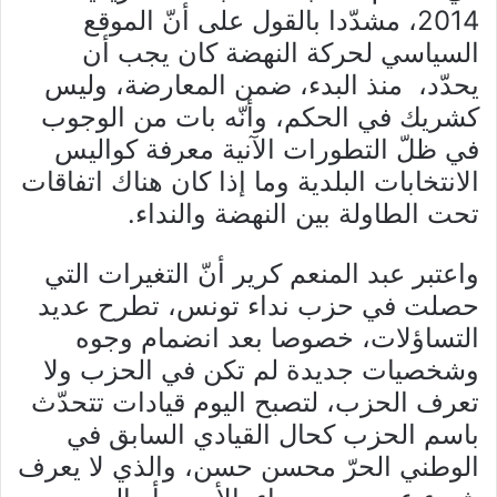
2014، مشدّدا بالقول على أنّ الموقع
السياسي لحركة النهضة كان يجب أن
يحدّد، منذ البدء، ضمن المعارضة، وليس
كشريك في الحكم، وأنّه بات من الوجوب
في ظلّ التطورات الآنية معرفة كواليس
الانتخابات البلدية وما إذا كان هناك اتفاقات
تحت الطاولة بين النهضة والنداء.
واعتبر عبد المنعم كرير أنّ التغيرات التي
حصلت في حزب نداء تونس، تطرح عديد
التساؤلات، خصوصا بعد انضمام وجوه
وشخصيات جديدة لم تكن في الحزب ولا
تعرف الحزب، لتصبح اليوم قيادات تتحدّث
باسم الحزب كحال القيادي السابق في
الوطني الحرّ محسن حسن، والذي لا يعرف