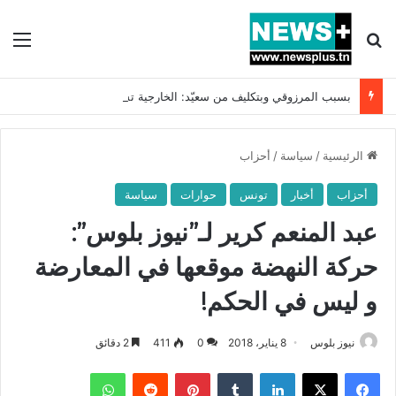
بحث عن
الق
بسبب المرزوقي وبتكليف من سعيّد: الخارجية تستدعي السفيرة الفرنسية بتونس وتبلغها احتجاجا شديد اللهجة !!
الرئيسية
/
سياسة
/
أحزاب
أحزاب
أخبار
تونس
حوارات
سياسة
عبد المنعم كرير لـ”نيوز بلوس”:
حركة النهضة موقعها في المعارضة
و ليس في الحكم!
نيوز بلوس
8 يناير، 2018
0
411
2 دقائق
فيسبوك
X
لينكدإن
بينتيريست
واتساب