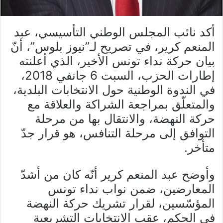
أكد نائب المجلس الوطني التأسيسي، عبد
المنعم كرير، في تصريح لـ”نيوز بلوس”، أنّ
بيان حركة نداء تونس الأخير، الذي أعلنته
إطارات الحزب، السبت 6 جانفي 2018،
في الندوة الوطنية حول الانتخابات البلدية،
والمتعلّق بمراجعة الشراكة والعلاقة مع
حركة النهضة، والانتقال بها من مرحلة
التوافق إلى مرحلة التنافس، هو قرار جدّ
متأخر.
وأوضح عبد المنعم كرير أنّه كان من أشدّ
المعارضين، ضمن نواب نداء تونس
المؤسّسين، لقرار تشريك حركة النهضة
في الحكم، عقب الانتخابات التشريعية