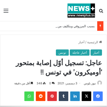
بحث عن
الق
بسبب المرزوقي وبتكليف من سعيّد: الخارجية تستدعي السفيرة الفرنسية بتونس وتبلغها احتجاجا شديد اللهجة !!
الرئيسية
/
أخبار
أخبار
أخبار عاجلة
تونس
عاجل: تسجيل أوّل إصابة بمتحور
‘أوميكرون’ في تونس !!
نيوز بلوس
3 ديسمبر، 2021
0
348
أقل من دقيقة
فيسبوك
X
لينكدإن
بينتيريست
واتساب