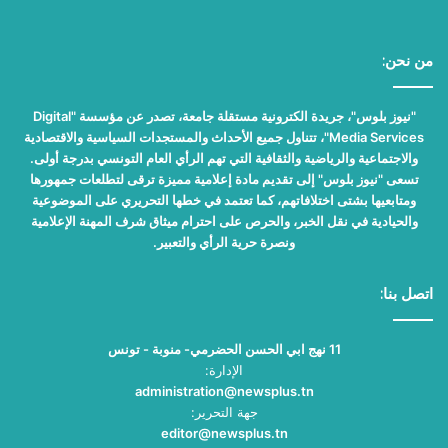
من نحن:
"نيوز بلوس"، جريدة الكترونية مستقلة جامعة، تصدر عن مؤسسة "Digital
Media Services"، تتناول جميع الأحداث والمستجدات السياسية والاقتصادية
والاجتماعية والرياضية والثقافية التي تهم الرأي العام التونسي بدرجة أولى.
تسعى "نيوز بلوس" إلى تقديم مادة إعلامية مميزة ترقى لتطلعات جمهورها
ومتابعيها بشتى اختلافاتهم، كما تعتمد في خطها التحريري على الموضوعية
والحيادية في نقل الخبر، والحرص على احترام ميثاق شرف المهنة الإعلامية
ونصرة حرية الرأي والتعبير.
اتصل بنا:
11 نهج ابي الحسن الحضرمي- منوبة - تونس
الإدارة:
administration@newsplus.tn
جهة التحرير:
editor@newsplus.tn