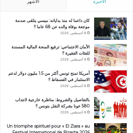
الأخيرة
الأشهر
كان داعما له منذ بداياته: ميسي يتلقى صدمة
موجعة بوفاة والده عن 68 عاما !!
8 أغسطس، 2026
الأمان الاجتماعي: ترفيع المنحة المالية المسندة
للفئات الفقيرة !!
8 أغسطس، 2026
أمريكا تمنح تونس أكثر من 1.5 مليون دولار لدعم
الاستثمار في الفسفاط !!
8 أغسطس، 2026
بالتفاصيل والشروط: مناظرة خارجية لانتداب
580 عونا بشركة النقل بتونس !!
8 أغسطس، 2026
Un triomphe spirituel pour « El Ziara » au
Festival International de Bizerte 2026