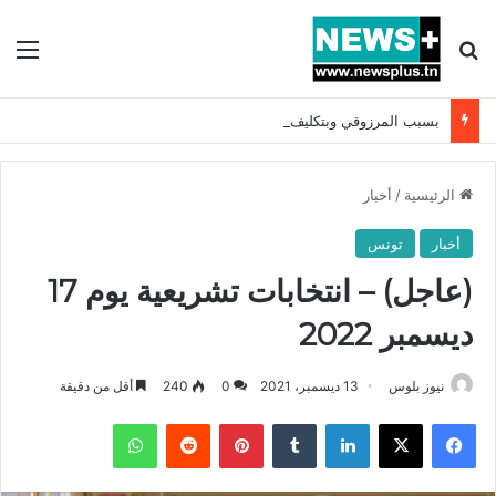
بحث عن
الق
بسبب المرزوقي وبتكليف من سعيّد: الخارجية تستدعي السفيرة الفرنسية بتونس وتبلغها احتجاجا شديد اللهجة !!
الرئيسية
/
أخبار
أخبار
تونس
(عاجل) – انتخابات تشريعية يوم 17
ديسمبر 2022
نيوز بلوس
13 ديسمبر، 2021
0
240
أقل من دقيقة
فيسبوك
X
لينكدإن
بينتيريست
واتساب