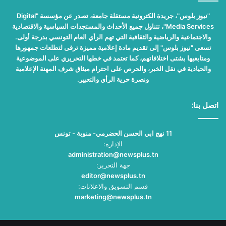
"نيوز بلوس"، جريدة الكترونية مستقلة جامعة، تصدر عن مؤسسة "Digital
Media Services"، تتناول جميع الأحداث والمستجدات السياسية والاقتصادية
والاجتماعية والرياضية والثقافية التي تهم الرأي العام التونسي بدرجة أولى.
تسعى "نيوز بلوس" إلى تقديم مادة إعلامية مميزة ترقى لتطلعات جمهورها
ومتابعيها بشتى اختلافاتهم، كما تعتمد في خطها التحريري على الموضوعية
والحيادية في نقل الخبر، والحرص على احترام ميثاق شرف المهنة الإعلامية
ونصرة حرية الرأي والتعبير.
اتصل بنا:
11 نهج ابي الحسن الحضرمي- منوبة - تونس
الإدارة:
administration@newsplus.tn
جهة التحرير:
editor@newsplus.tn
قسم التسويق والاعلانات:
marketing@newsplus.tn