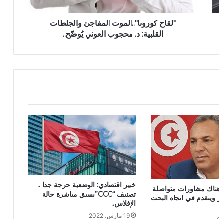
"لقاح كورونا"..الموت المفاجئ والجلطات
القلبية: د. محجوب العوني يُوضّح..
خبير اقتصادي: الوضعية حرجة جدا ..
 “هناك مشاورات متواصلة
تصنيف “CCC”يسبق مباشرة حالة
 ويتقدم في اتجاه البحث
الإفلاس..
19 مارس، 2022