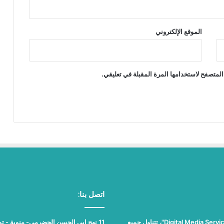
الموقع الإلكتروني
المتصفح لاستخدامها المرة المقبلة في تعليقي.
اتصل بنا:
"نيوز بلوس"، جريدة الكترونية مستقلة جامعة، تصدر عن مؤسسة "Digital Media Services"، تتناول جميع
11 نهج ابي الحسن الحضرمي- منوبة - تونس