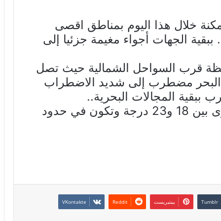
كنة خلال هذا اليوم بمناطق اقصى
ببقية الجهات أجواء مغيمة جزئيا إلى
قظة قرب السواحل الشمالية حيث تصل
توى 50 كلم/س.. البحر مضطرب إلى شديد الاضطراب
ببقية المجالات البحرية..
الحرارة دون تغيير و تتراوح القصوى بين 18 و23 درجة وتكون في حدود
بينتيريست