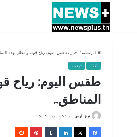
أخبار عاجلة
بسبب المرزوقي وبتكليف من سعيّد: الخارجية تستدعي
الرئيسية
/
أخبار
/
طقس اليوم: رياح قوية وأمطار بهذه المن
أخبار
تونس
طقس اليوم: رياح قو
المناطق..
نيوز بلوس
27 ديسمبر، 2021
فيسبوك
X
لينكدإن
بينتيريست