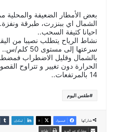
بعض الأمطار الضعيفة والمحلية مم
الشمال اي ببنزرت، طبرقة ونفزة.. 
احيانا كثيفة السحب..
نشاط الرياح يتطلب نصيبا من الي
سرعتها إلى مس
بالشمال وقليل الاضطراب فمضطرب 
14 بالمرتفعات..
طقس اليوم
شاركها
فيسبوك
X
لينكدإن
مشاركة عبر البريد
طباعة