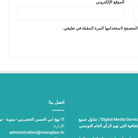
الموقع الإلكتروني
المتصفح لاستخدامها المرة المقبلة في تعليقي.
اتصل بنا:
"نيوز بلوس"، جريدة الكترونية مستقلة جامعة، تصدر عن مؤسسة "Digital Media Services"، تتناول جميع
11 نهج ابي الحسن الحضرمي- منوبة - تونس
قافية التي تهم الرأي العام التونسي
الإدارة:
administration@newsplus.tn