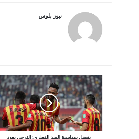
نيوز بلوس
بفضل سداسية السد القطري: الترجي يعود