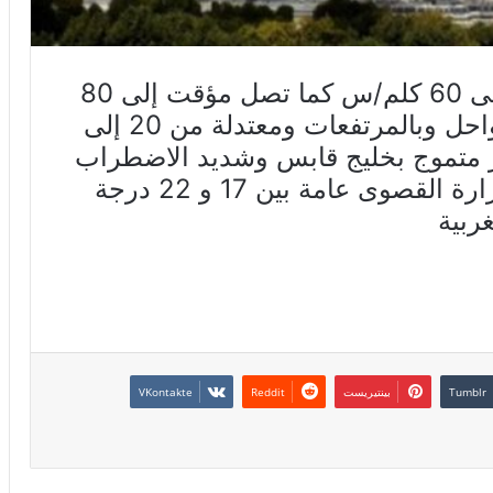
الريح شمالية غربية قوية من 40 إلى 60 كلم/س كما تصل مؤقت إلى 80
كلم/س في شكل هبات قرب السواحل وبالمرتفعات ومعتدلة من 20 إلى
بحر متموج بخليج قابس وشديد الاضطراب
فهائج ببقية السواحل. -تتراوح الحرارة القصوى عامة بين 17 و 22 درجة
بينتيريست