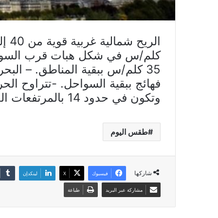
35 كلم/س ببقية المناطق. – ال
وتكون في حدود 14 بالمرتفعات الغربية
طقس اليوم
شاركها
فيسبوك
X
لينكدإن
مشاركة عبر البريد
طباعة