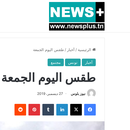
أخبار عاجلة
بسبب المرزوقي وبتكليف من سعيّد: الخارجية تستدعي
الرئيسية
/
أخبار
/
طقس اليوم الجمعة
أخبار
تونس
مجتمع
طقس اليوم الجمعة
نيوز بلوس
27 ديسمبر، 2019
فيسبوك
X
لينكدإن
بينتيريست