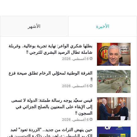
الأخيرة
الأشهر
بطلها شكري الواعر: نهاية تجربة بوعالية.. وغربلة
شاملة تطال الرصيد البشري للترجي !!
6 أغسطس، 2026
الغرفة الوطنية لمحوّلي الرخام تطلق صيحة فزع
!!
6 أغسطس، 2026
قيس سعيّد يوجه رسالة طمئنة: الدولة لا تسعى
إلى الإبقاء على المعنيين بالصلح الجزائي في
السجون !!
6 أغسطس، 2026
حين ينهض التراث من جديد… “الزردة تعود” لعبد
الكريم الباسطي: تراهن على ذاكرة التونسيين في