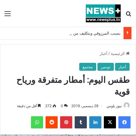
بحث عن
الق
بسبب المرزوقي وبتكليف من سعيّد: الخارجية تستدعي السفيرة الفرنسية بتونس وتبلغها احتجاجا شديد اللهجة !!
الرئيسية
/
أخبار
أخبار
تونس
مجتمع
طقس اليوم: أمطار متفرقة ورياح
قوية
نيوز بلوس
28 ديسمبر، 2019
0
272
أقل من دقيقة
فيسبوك
X
لينكدإن
بينتيريست
واتساب