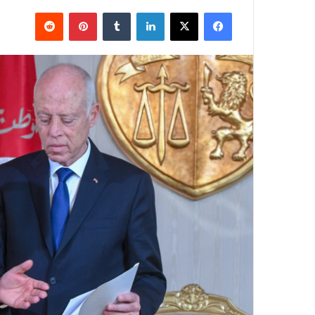
فيسبوك
X
لينكدإن
بينتيريست