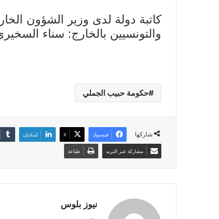
كاتبة دولة لدى وزير الشؤون الخارج
والتونسيين بالخارج: سناء السخيري
حكومة حبيب الجملي
شاركها
فيسبوك
X
لينكدإن
مشاركة عبر البريد
طباعة
نيوز بلوس