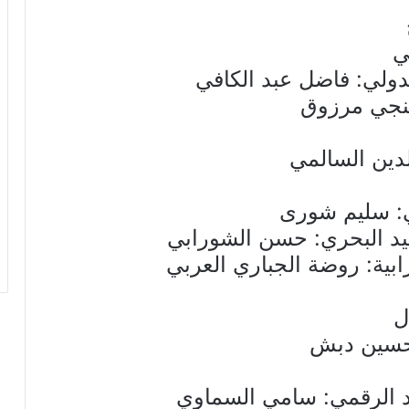
ي
لدولي: فاضل عبد الكافي
منجي مرزوق
لدين السالمي
مي: سليم شورى
لصيد البحري: حسن الشورابي
رابية: روضة الجباري العربي
ل
لحسين دبش
اد الرقمي: سامي السماوي