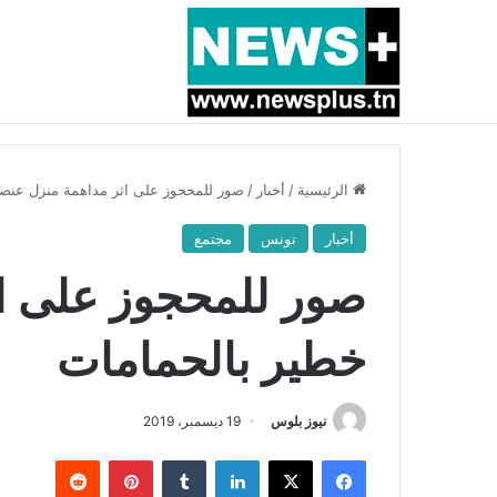
أخبار عاجلة
بسبب المرزوقي وبتكليف من سعيّد: الخارجية تستدعي
الرئيسية
/
أخبار
/
صور للمحجوز على اثر مداهمة منزل عنص
أخبار
تونس
مجتمع
صور للمحجوز على ا
خطير بالحمامات
نيوز بلوس
19 ديسمبر، 2019
فيسبوك
X
لينكدإن
بينتيريست