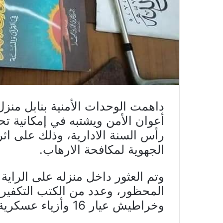
داهمت الوحدات الأمنية بنابل منز
أعوان الأمن ويشتبه في إمكانية تحض
رأس السنة الادارية، وذلك على ا
الجهوية لمكافحة الارهاب.
وتم العثور داخل منزله على الراية
وخراطيش عيار 16 وأزياء عسكرية وسيوف وسكاكين وقوارير مولوطوف.