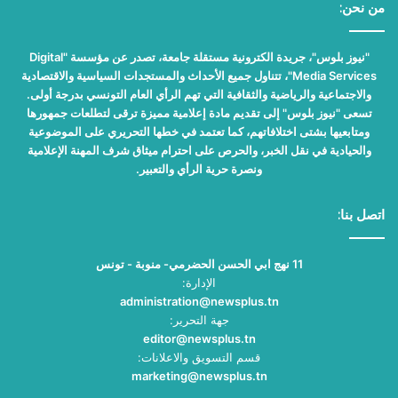
من نحن:
"نيوز بلوس"، جريدة الكترونية مستقلة جامعة، تصدر عن مؤسسة "Digital
Media Services"، تتناول جميع الأحداث والمستجدات السياسية والاقتصادية
والاجتماعية والرياضية والثقافية التي تهم الرأي العام التونسي بدرجة أولى.
تسعى "نيوز بلوس" إلى تقديم مادة إعلامية مميزة ترقى لتطلعات جمهورها
ومتابعيها بشتى اختلافاتهم، كما تعتمد في خطها التحريري على الموضوعية
والحيادية في نقل الخبر، والحرص على احترام ميثاق شرف المهنة الإعلامية
ونصرة حرية الرأي والتعبير.
اتصل بنا:
11 نهج ابي الحسن الحضرمي- منوبة - تونس
الإدارة:
administration@newsplus.tn
جهة التحرير:
editor@newsplus.tn
قسم التسويق والاعلانات:
marketing@newsplus.tn