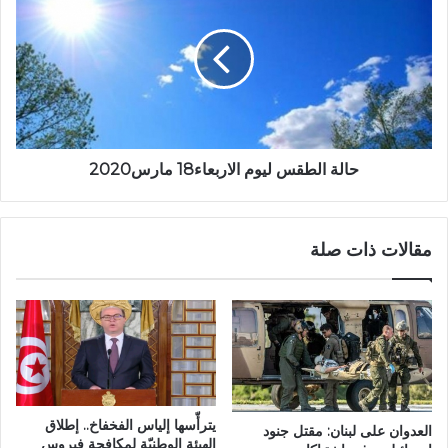
حالة الطقس ليوم الاربعاء18 مارس2020
مقالات ذات صلة
يترأّسها إلياس الفخفاخ.. إطلاق
العدوان على لبنان: مقتل جنود
الهيئة الوطنيّة لمكافحة فيروس