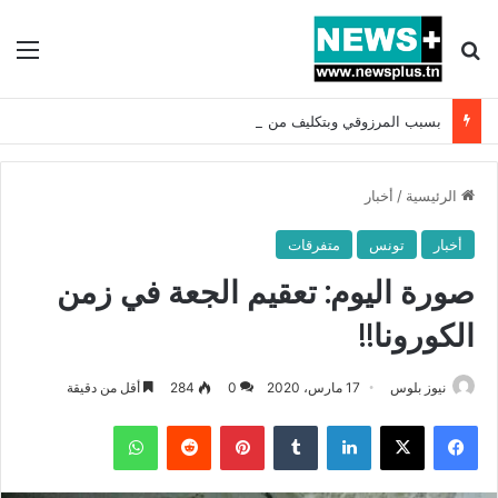
بحث عن
الق
بسبب المرزوقي وبتكليف من سعيّد: الخارجية تستدعي السفيرة الفرنسية بتونس وتبلغها احتجاجا شديد اللهجة !!
الرئيسية
/
أخبار
أخبار
تونس
متفرقات
صورة اليوم: تعقيم الجعة في زمن
الكورونا!!
نيوز بلوس
17 مارس، 2020
0
284
أقل من دقيقة
فيسبوك
X
لينكدإن
بينتيريست
واتساب