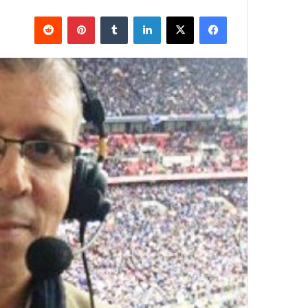
فيسبوك
X
لينكدإن
بينتيريست