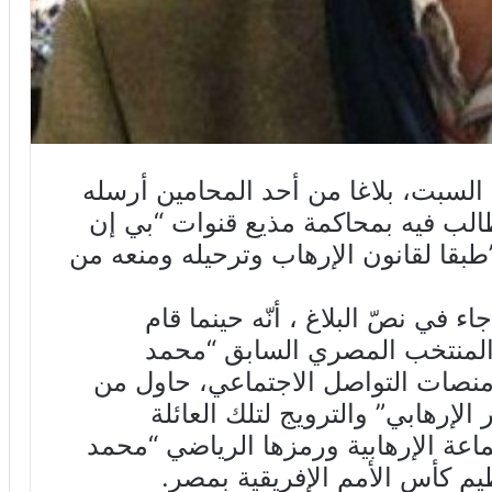
السبت، بلاغا من أحد المحامين أرسله
طالب فيه بمحاكمة مذيع قنوات “بي إن
قا لقانون الإرهاب وترحيله ومنعه من
في نصّ البلاغ ، أنّه حينما قام
 المنتخب المصري السابق “محمد
 منصات التواصل الاجتماعي، حاول من
إرهابي” والترويج لتلك العائلة
جماعة الإرهابية ورمزها الرياضي “محمد
يم كأس الأمم الإفريقية بمصر.