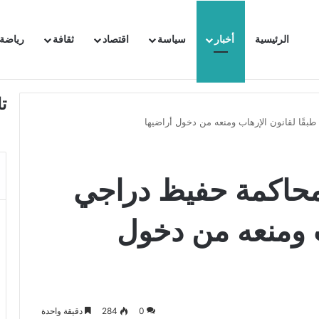
الرئيسية
أخبار
سياسة
اقتصاد
ثقافة
رياضة
 السفيرة الفرنسية بتونس وتبلغها احتجاجا شديد اللهجة !!
ت
قًا لقانون الإرهاب ومنعه من دخول أراضيها
حاكمة حفيظ دراجي
ب ومنعه من دخول
0
284
دقيقة واحدة