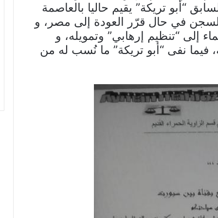
بق “أبو تريكة” يقيم حاليا بالعاصمة
السجن في حال قرّر العودة إلى مصر، و
ماء إلى “تنظيم إرهابي” وتمويله، و
 فيما نفى “أبو تريكة” ما نُسب له من