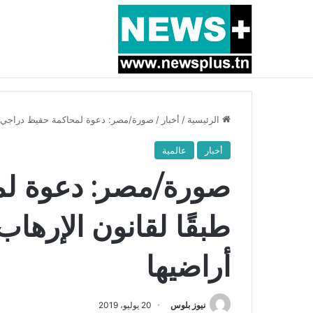
أخبار عاجلة
بسبب المرزوقي وبتكليف من سعيّد: الخارجية تستدعي
الرئيسية
/
أخبار
/
صورة/مصر: دعوة لمحاكمة حفيظ دراجي طب
أخبار
عالمية
صورة/مصر: دعوة لم
طبقًا لقانون الإرها
أراضيها
نيوز بلوس
20 يوليو، 2019