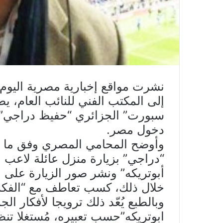
نشرت مواقع إخبارية مصرية اليوم 
إلى المكتب الفني للنائب العام، ي
سبورت” الجزائري “حفيظ دراجي”طب
دخول مصر.
وأوضح المحامي المصري وفق ما جاء 
“دراجي” بزيارة منزل عائلة لاعب
أبوتريكه” ونشر صور الزيارة على
خلال ذلك، كسب تعاطف مع “الفكر ال
وبالطبع يُعّد ذلك ترويجا لأفكار ال
ابوتريكه”حسب تعبيره، مُستغلا تنظ