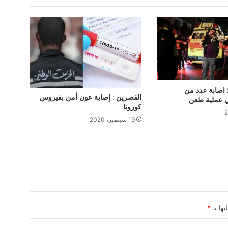
 اصابة عدد من
القصرين : إصابة عون أمن بفيروس
ي عملية طعن
كورونا
19 سبتمبر، 2020
يها بـ
*