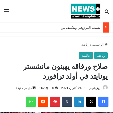
بحث عن
الق
بسبب المرزوقي وبتكليف من سعيّد: الخارجية تستدعي السفيرة الفرنسية بتونس وتبلغها احتجاجا شديد اللهجة !!
الرئيسية
/
رياضة
رياضة
عالمية
صلاح ورفاقه يهينون مانشستر
يونايتد في أولد ترافورد
نيوز بلوس
24 أكتوبر، 2021
0
262
أقل من دقيقة
فيسبوك
X
لينكدإن
بينتيريست
واتساب