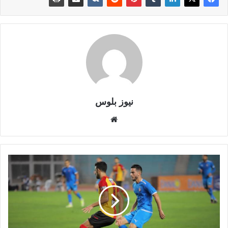
نيوز بلوس
موقع
الويب