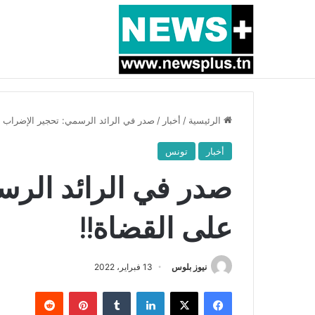
أخبار عاجلة
بسبب المرزوقي وبتكليف من سعيّد: الخارجية تستدعي
الرئيسية
/
أخبار
/
صدر في الرائد الرسمي: تحجير الإضراب ع
أخبار
تونس
صدر في الرائد الرس
على القضاة!!
نيوز بلوس
13 فبراير، 2022
فيسبوك
X
لينكدإن
بينتيريست