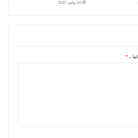
30 يوليو، 2021
يها بـ
*