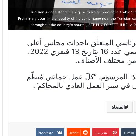
Tunisian judges stand in a vigil with a sign reading in Arabic "n
Preliminary court in the locality of the same name near the Tunisian c
throughout the country's courts. / AFP PHOTO / FETHI BELAID
رئاسي المتعلّق باحداث مجلس أعلى
مؤقت للقضاء، الصادر بالرائد الرسمي عدد 16 بتاريخ 13 فيفري 2022،
من مختلف الأصناف.
ا المرسوم، “كلّ عمل جماعي مُنظّم
في سير العمل العادي بالمحاكم”.
القضاة
بينتيريست