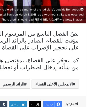
o to violating the sanctity of the judiciary", outside Ben Arous
apital Tunis on March 1, 2018, as a two-hour strike was observed
 (Photo credit should read FETHI BELAID/AFP via Getty Images)
نصّ الفصل التاسع من المرسوم ال
على تحجير الإضراب على القضاة 
كما يحجّر على القضاة، بمقتضى هذ
من شأنه إدخال اضطراب أو تعطيل 
الالمجلس الأعلى للقضاء
الرائد الرسمي
شاركها
فيسبوك
X
لينكدإن